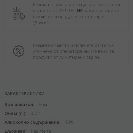
Безплатна доставка за цялата страна при 
поръчки от 79.99+€ 
НЕ
 важи за поръчки 
с включени продукти от категория 
"Други". 
Вземете от място и получете отстъпка, 
уточнена от оператора ни. Не важи за 
продукти от лимитирани серии.
ХАРАКТЕРИСТИКИ:
Вид алкохол
Ром
Обем (л.)
0.7 л.
Алкохолно съдържание
43%
Държава
Карибите