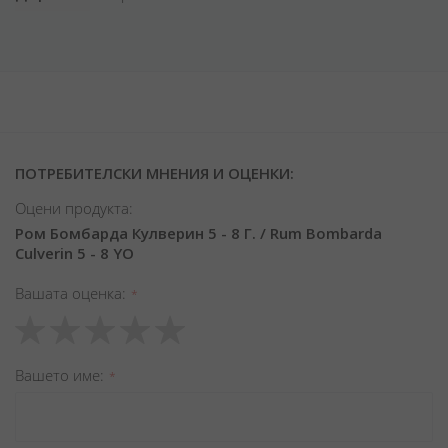
ПОТРЕБИТЕЛСКИ МНЕНИЯ И ОЦЕНКИ:
Оцени продукта:
Ром Бомбарда Кулверин 5 - 8 Г. / Rum Bombarda
Culverin 5 - 8 YO
Вашата оценка
1
2
3
4
5
star
stars
stars
stars
stars
Вашето име