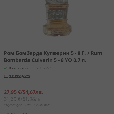
Преминете
към
Ром Бомбарда Кулверин 5 - 8 Г. / Rum
началото
Bombarda Culverin 5 - 8 YO 0.7 л.
на
галерия
В наличност
SKU
9857
със
Оцени продукта
снимки
Специална
27,95 €
/
54,67лв.
цена
31,69 €
/
61,98лв.
Валутен курс: 1 EUR = 1.95583 BGN