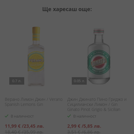
Ще харесаш още:
0.7 л.
0.05 л.
Верано Лимон Джин / Verano
Джин Джинато Пино Гриджо и
Л
Spanish Lemons Gin
Сицилиански Лимон / Gin
П
Ginato Pinot Grigio & Sicilian
O
Lemon
В наличност
В наличност
Специална
Специална
С
11,99 €
/
23,45 лв.
2,99 €
/
5,85 лв.
1
цена
цена
ц
18,40 €
/
35,99 лв.
3,51 €
/
6,86 лв.
1