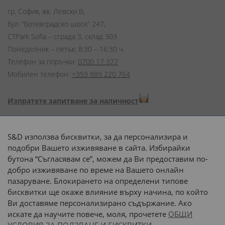
гр. София, жк. Левски В,
бул. “Ботевградско шосе” 247,
CTPark Sofia – сграда 3, склад 303
Понеделник – петък: 8:30 – 16:30 ч.
Телефон за поръчки:
0700 17 377
Мобилен телефон:
+359 889 220 764
Изпратете запитване за наличност
Начини на плащане:
S&D използва бисквитки, за да персонализира и
подобри Вашето изживяване в сайта. Избирайки
бутона “Съгласявам се”, можем да Ви предоставим по-
добро изживяване по време на Вашето онлайн
пазаруване. Блокирането на определени типове
Доставка до адрес с:
бисквитки ще окаже влияние върху начина, по който
Ви доставяме персонализирано съдържание. Ако
 или 
наш транспорт
искате да научите повече, моля, прочетете
ОБЩИ