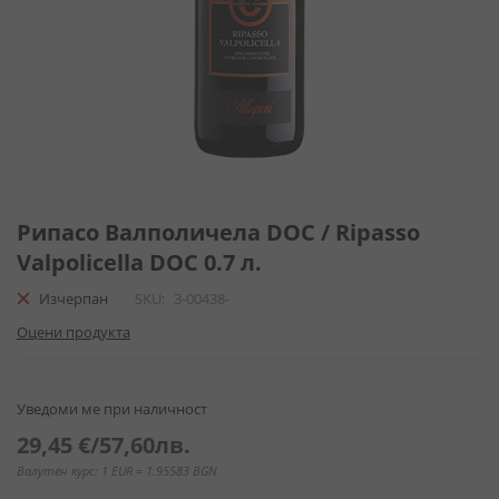
Преминете
към
Рипасо Валполичела DOC / Ripasso
началото
Valpolicella DOC 0.7 л.
на
галерия
Изчерпан
SKU
3-00438-
със
Оцени продукта
снимки
Уведоми ме при наличност
29,45 €
/
57,60лв.
Валутен курс: 1 EUR = 1.95583 BGN