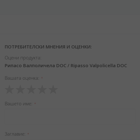
ПОТРЕБИТЕЛСКИ МНЕНИЯ И ОЦЕНКИ:
Оцени продукта:
Рипасо Валполичела DOC / Ripasso Valpolicella DOC
Вашата оценка
1
2
3
4
5
star
stars
stars
stars
stars
Вашето име
Заглавиe