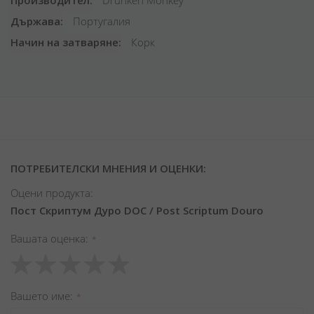
Производител
Drunken Monkey
Държава
Португалия
Начин на затваряне
Корк
ПОТРЕБИТЕЛСКИ МНЕНИЯ И ОЦЕНКИ:
Оцени продукта:
Пост Скриптум Дуро DOC / Post Scriptum Douro
Вашата оценка
1
2
3
4
5
star
stars
stars
stars
stars
Вашето име