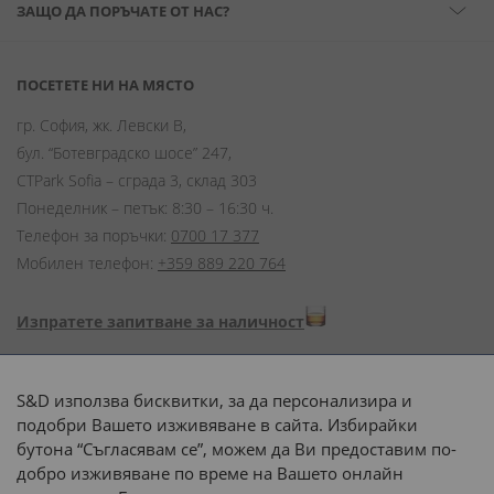
ЗАЩО ДА ПОРЪЧАТЕ ОТ НАС?
ПОСЕТЕТЕ НИ НА МЯСТО
гр. София, жк. Левски В,
бул. “Ботевградско шосе” 247,
CTPark Sofia – сграда 3, склад 303
Понеделник – петък: 8:30 – 16:30 ч.
Телефон за поръчки:
0700 17 377
Мобилен телефон:
+359 889 220 764
Изпратете запитване за наличност
Начини на плащане:
S&D използва бисквитки, за да персонализира и
подобри Вашето изживяване в сайта. Избирайки
бутона “Съгласявам се”, можем да Ви предоставим по-
добро изживяване по време на Вашето онлайн