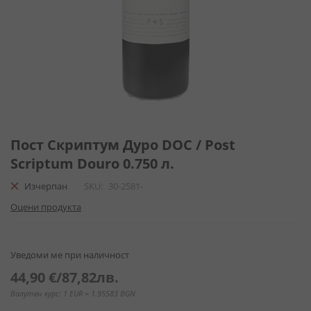
Преминете
към
Пост Скриптум Дуро DOC / Post
началото
Scriptum Douro 0.750 л.
на
галерия
Изчерпан
SKU
30-2581-
със
Оцени продукта
снимки
Уведоми ме при наличност
44,90 €
/
87,82лв.
Валутен курс: 1 EUR = 1.95583 BGN