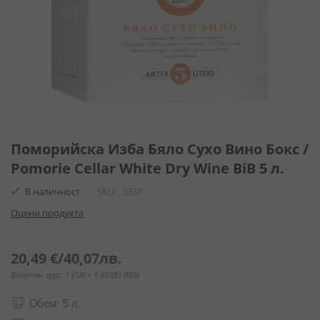
Преминете
към
Поморийска Изба Бяло Сухо Вино Бокс /
началото
Pomorie Cellar White Dry Wine BiB 5 л.
на
галерия
В наличност
SKU
3337
със
Оцени продукта
снимки
20,49 €
/
40,07лв.
Валутен курс: 1 EUR = 1.95583 BGN
Обем: 5 л.