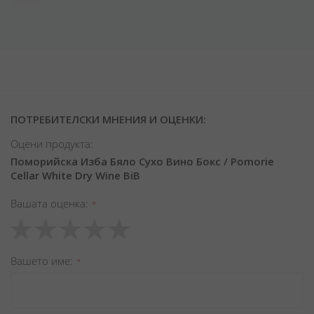
ПОТРЕБИТЕЛСКИ МНЕНИЯ И ОЦЕНКИ:
Оцени продукта:
Поморийска Изба Бяло Сухо Вино Бокс / Pomorie
Cellar White Dry Wine BiB
Вашата оценка
1
2
3
4
5
star
stars
stars
stars
stars
Вашето име