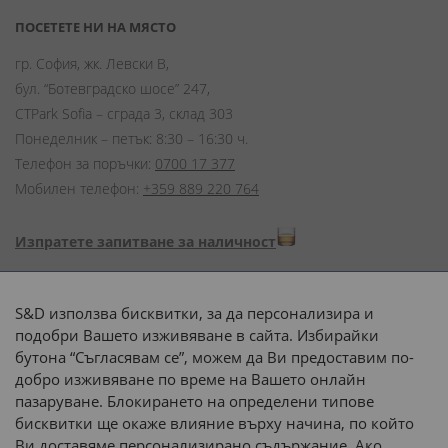
ПОСЕТЕТЕ НИ НА МЯСТО
гр. София, жк. Левски В,
бул. “Ботевградско шосе” 247,
CTPark Sofia – сграда 3, склад 303
Понеделник – петък: 8:30 – 16:30 ч.
Телефон за поръчки:
0700 17 377
Мобилен телефон:
+359 889 220 764
Изпратете запитване за наличност
Начини на плащане:
S&D използва бисквитки, за да персонализира и
подобри Вашето изживяване в сайта. Избирайки
бутона “Съгласявам се”, можем да Ви предоставим по-
добро изживяване по време на Вашето онлайн
пазаруване. Блокирането на определени типове
Доставка до адрес с:
бисквитки ще окаже влияние върху начина, по който
Ви доставяме персонализирано съдържание. Ако