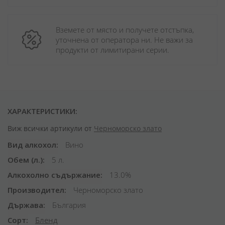
Вземете от място и получете отстъпка, 
уточнена от оператора ни. Не важи за 
продукти от лимитирани серии.
ХАРАКТЕРИСТИКИ:
Виж всички артикули от
Черноморско злато
Вид алкохол
Вино
Обем (л.)
5 л.
Алкохолно съдържание
13.0%
Производител
Черноморско злато
Държава
България
Сорт
Бленд