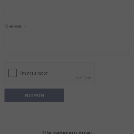
Мнение
ИЗПРАТИ
Ще харесаш още: