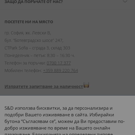
ЗАЩО ДА ПОРЪЧАТЕ ОТ НАС?
ПОСЕТЕТЕ НИ НА МЯСТО
гр. София, жк. Левски В,
бул. “Ботевградско шосе” 247,
CTPark Sofia – сграда 3, склад 303
Понеделник – петък: 8:30 – 16:30 ч.
Телефон за поръчки:
0700 17 377
Мобилен телефон:
+359 889 220 764
Изпратете запитване за наличност
Начини на плащане:
S&D използва бисквитки, за да персонализира и
подобри Вашето изживяване в сайта. Избирайки
бутона “Съгласявам се”, можем да Ви предоставим по-
добро изживяване по време на Вашето онлайн
пазаруване. Блокирането на определени типове