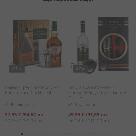
0.7 л.
0.7 л.
Бъфало Трейс Коктейл Сет /
Белуга Трансатлантик +
2
С
Buffalo Trace Cocktail Kit
Очила / Beluga Transatlantic +
Si
Glasses
В наличност
В наличност
Специална
Специална
27,95 €
/
54,67 лв.
49,95 €
/
97,69 лв.
7
цена
цена
30,65 €
/
59,95 лв.
56,24 €
/
110,00 лв.