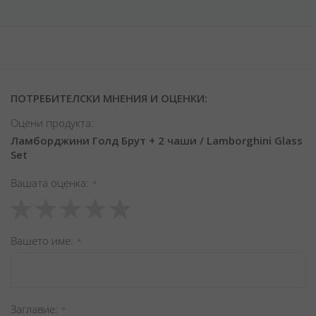
ПОТРЕБИТЕЛСКИ МНЕНИЯ И ОЦЕНКИ:
Оцени продукта:
Ламборджини Голд Брут + 2 чаши / Lamborghini Glass
Set
Вашата оценка
1
2
3
4
5
star
stars
stars
stars
stars
Вашето име
Заглавиe