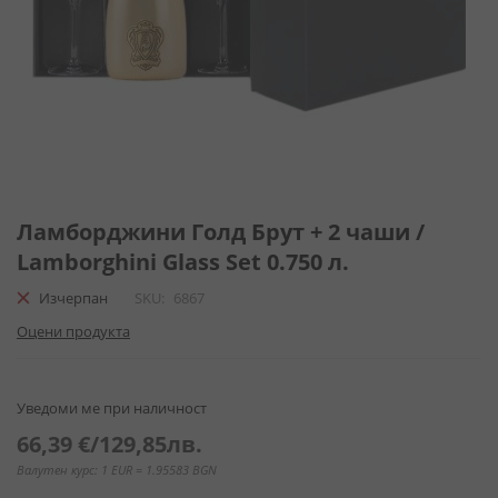
Преминете
към
Ламборджини Голд Брут + 2 чаши /
началото
Lamborghini Glass Set 0.750 л.
на
галерия
Изчерпан
SKU
6867
със
Оцени продукта
снимки
Уведоми ме при наличност
66,39 €
/
129,85лв.
Валутен курс: 1 EUR = 1.95583 BGN