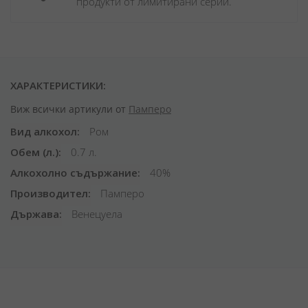
продукти от лимитирани серии.
ХАРАКТЕРИСТИКИ:
Виж всички артикули от
Памперо
Вид алкохол
Ром
Обем (л.)
0.7 л.
Алкохолно съдържание
40%
Производител
Памперо
Държава
Венецуела