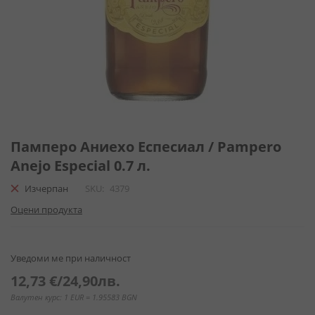
Преминете
към
Памперо Аниехо Еспесиал / Pampero
началото
Anejo Especial 0.7 л.
на
галерия
Изчерпан
SKU
4379
със
Оцени продукта
снимки
Уведоми ме при наличност
12,73 €
/
24,90лв.
Валутен курс: 1 EUR = 1.95583 BGN