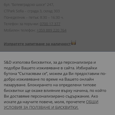
бул. “Ботевградско шосе” 247,
CTPark Sofia – сграда 3, склад 303
Понеделник – петък: 8:30 – 16:30 ч.
Телефон за поръчки:
0700 17 377
Мобилен телефон:
+359 889 220 764
Изпратете запитване за наличност
Начини на плащане:
S&D използва бисквитки, за да персонализира и
подобри Вашето изживяване в сайта. Избирайки
бутона “Съгласявам се”, можем да Ви предоставим по-
добро изживяване по време на Вашето онлайн
пазаруване. Блокирането на определени типове
Доставка до адрес с:
бисквитки ще окаже влияние върху начина, по който
Ви доставяме персонализирано съдържание. Ако
 или 
наш транспорт
искате да научите повече, моля, прочетете
ОБЩИ
УСЛОВИЯ ЗА ПОЛЗВАНЕ И БИСКВИТКИ.
Последвайте ни: