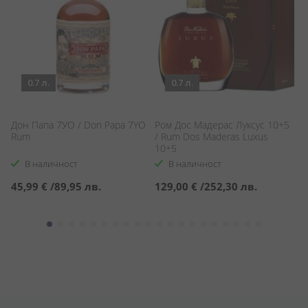
0.7 л.
0.7 л.
Дон Папа 7УО / Don Papa 7YO
Ром Дос Мадерас Луксус 10+5
Р
m
Rum
/ Rum Dos Maderas Luxus
Г.
10+5
Y
В наличност
В наличност
45,99 €
/
89,95 лв.
129,00 €
/
252,30 лв.
4