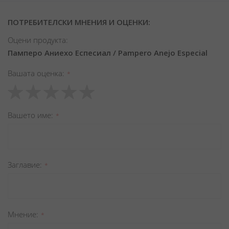
ПОТРЕБИТЕЛСКИ МНЕНИЯ И ОЦЕНКИ:
Оцени продукта:
Памперо Аниехо Еспесиал / Pampero Anejo Especial
Вашата оценка
1
2
3
4
5
star
stars
stars
stars
stars
Вашето име
Заглавиe
Мнение