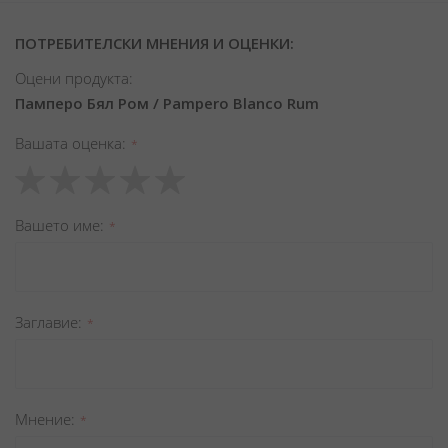
ПОТРЕБИТЕЛСКИ МНЕНИЯ И ОЦЕНКИ:
Оцени продукта:
Памперо Бял Ром / Pampero Blanco Rum
Вашата оценка
1
2
3
4
5
star
stars
stars
stars
stars
Вашето име
Заглавиe
Мнение