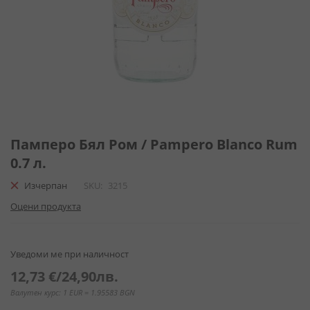
Преминете
към
Памперо Бял Ром / Pampero Blanco Rum
началото
0.7 л.
на
галерия
Изчерпан
SKU
3215
със
Оцени продукта
снимки
Уведоми ме при наличност
12,73 €
/
24,90лв.
Валутен курс: 1 EUR = 1.95583 BGN