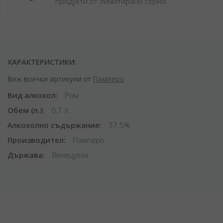
продукти от лимитирани серии.
ХАРАКТЕРИСТИКИ:
Виж всички артикули от
Памперо
Вид алкохол
Ром
Обем (л.)
0.7 л.
Алкохолно съдържание
37.5%
Производител
Памперо
Държава
Венецуела