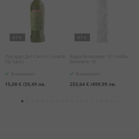
0.7 л.
0.7 л.
Луксардо Дел Санто / Luxardo
Водка Белведере 10 / Vodka
Уи
Del Santo
Belvedere 10
O
В наличност
В наличност
15,08 €
/
29,49 лв.
255,64 €
/
499,99 лв.
3