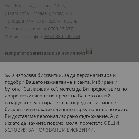
бул. “Ботевградско шосе” 247,
CTPark Sofia – сграда 3, склад 303
Понеделник – петък: 8:30 – 16:30 ч.
Телефон за поръчки:
0700 17 377
Мобилен телефон:
+359 889 220 764
Изпратете запитване за наличност
Начини на плащане:
S&D използва бисквитки, за да персонализира и
подобри Вашето изживяване в сайта. Избирайки
бутона “Съгласявам се”, можем да Ви предоставим по-
добро изживяване по време на Вашето онлайн
пазаруване. Блокирането на определени типове
Доставка до адрес с:
бисквитки ще окаже влияние върху начина, по който
Ви доставяме персонализирано съдържание. Ако
 или 
наш транспорт
искате да научите повече, моля, прочетете
ОБЩИ
УСЛОВИЯ ЗА ПОЛЗВАНЕ И БИСКВИТКИ.
Последвайте ни: