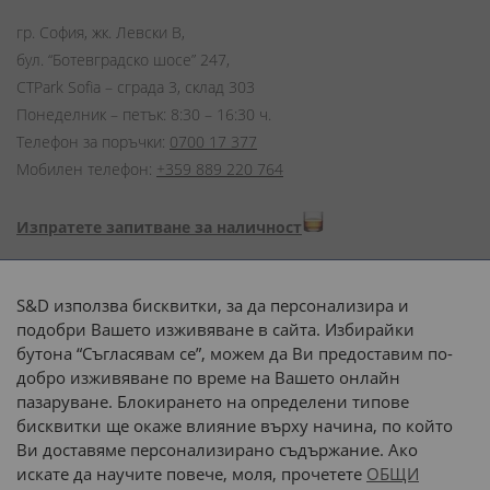
гр. София, жк. Левски В,
бул. “Ботевградско шосе” 247,
CTPark Sofia – сграда 3, склад 303
Понеделник – петък: 8:30 – 16:30 ч.
Телефон за поръчки:
0700 17 377
Мобилен телефон:
+359 889 220 764
Изпратете запитване за наличност
Начини на плащане:
S&D използва бисквитки, за да персонализира и
подобри Вашето изживяване в сайта. Избирайки
бутона “Съгласявам се”, можем да Ви предоставим по-
добро изживяване по време на Вашето онлайн
пазаруване. Блокирането на определени типове
Доставка до адрес с:
бисквитки ще окаже влияние върху начина, по който
Ви доставяме персонализирано съдържание. Ако
 или 
наш транспорт
искате да научите повече, моля, прочетете
ОБЩИ