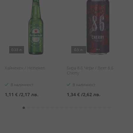
0.33 л.
0.5 л.
Хайнекен / Heineken
Бира 8.6 Чери / Beer 8.6
Б
Cherry
/ 
В наличност
В наличност
1,11 €
/
2,17 лв.
1,34 €
/
2,62 лв.
5