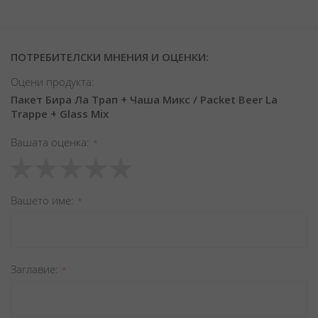
ПОТРЕБИТЕЛСКИ МНЕНИЯ И ОЦЕНКИ:
Оцени продукта:
Пакет Бира Ла Трап + Чаша Микс / Packet Beer La
Trappe + Glass Mix
Вашата оценка
1
2
3
4
5
star
stars
stars
stars
stars
Вашето име
Заглавиe