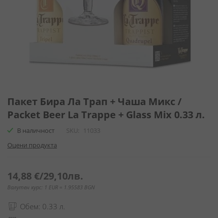
Преминете
към
Пакет Бира Ла Трап + Чаша Микс /
началото
Packet Beer La Trappe + Glass Mix 0.33 л.
на
галерия
В наличност
SKU
11033
със
Оцени продукта
снимки
14,88 €
/
29,10лв.
Валутен курс: 1 EUR = 1.95583 BGN
Обем: 0.33 л.