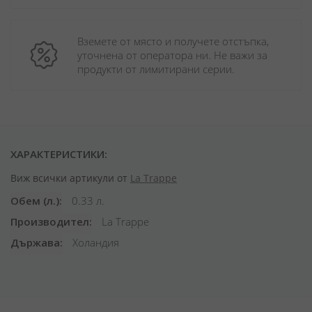
Вземете от място и получете отстъпка, 
уточнена от оператора ни. Не важи за 
продукти от лимитирани серии.
ХАРАКТЕРИСТИКИ:
Виж всички артикули от
La Trappe
Обем (л.)
0.33 л.
Производител
La Trappe
Държава
Холандия