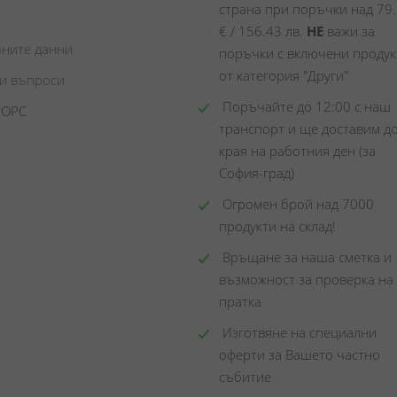
страна при поръчки над 79.
€ / 156.43 лв. 
НЕ
 важи за 
чните данни
поръчки с включени продукт
от категория "Други"
ни въпроси
 Поръчайте до 12:00 с наш 
 ОРС
транспорт и ще доставим до
края на работния ден (за 
София-град)
 Огромен брой над 7000 
продукти на склад! 
 Връщане за наша сметка и 
възможност за проверка на 
пратка
 Изготвяне на специални 
оферти за Вашето частно 
събитие