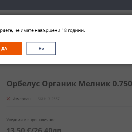
вка за цялата страна при поръчки на алкохол над 
79,99 € / 156
рдете, че имате навършени 18 години.
ЗА ПОДАРЪК
ПРОМО
СПЕЦИАЛНИ ПРЕДЛОЖЕНИЯ
МАРКИ
ДА
Не
Орбелус Органик Мелник 0.750
Изчерпан
SKU
3-2557-
Уведоми ме при наличност
13,50 €
/
26,40лв.