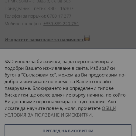
CTPark Sofia – сграда 3, склад 303
Понеделник – петък: 8:30 – 16:30 ч.
Телефон за поръчки:
0700 17 377
Мобилен телефон:
+359 889 220 764
Изпратете запитване за наличност
Начини на плащане:
S&D използва бисквитки, за да персонализира и
подобри Вашето изживяване в сайта. Избирайки
бутона “Съгласявам се”, можем да Ви предоставим по-
добро изживяване по време на Вашето онлайн
пазаруване. Блокирането на определени типове
Доставка до адрес с:
бисквитки ще окаже влияние върху начина, по който
Ви доставяме персонализирано съдържание. Ако
 или 
наш транспорт
искате да научите повече, моля, прочетете
ОБЩИ
УСЛОВИЯ ЗА ПОЛЗВАНЕ И БИСКВИТКИ.
Последвайте ни:
ПРЕГЛЕД НА БИСКВИТКИ