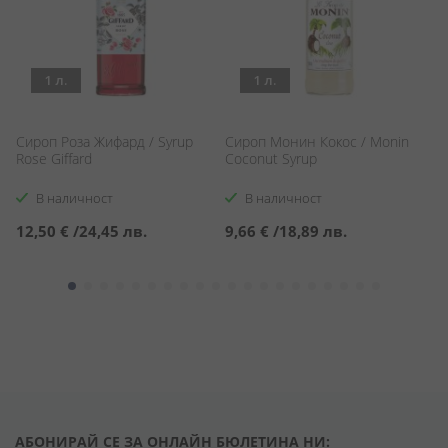
1 л.
1 л.
Сироп Роза Жифард / Syrup
Сироп Монин Кокос / Monin
Жи
/
Rose Giffard
Coconut Syrup
В наличност
В наличност
12,50 €
/
24,45 лв.
9,66 €
/
18,89 лв.
1
АБОНИРАЙ СЕ ЗА ОНЛАЙН БЮЛЕТИНА НИ: