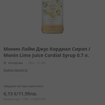
Преминете
към
Монин Лайм Джус Кордиал Сироп /
началото
Monin Lime Juice Cordial Syrup 0.7 л.
на
галерия
Изчерпан
SKU
15-285
със
Оцени продукта
снимки
Уведоми ме при наличност
6,13 €
/
11,99лв.
Валутен курс: 1 EUR = 1.95583 BGN