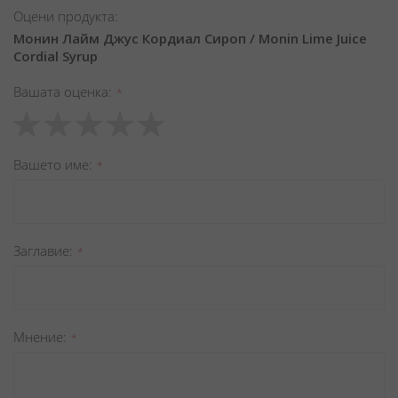
Оцени продукта:
Монин Лайм Джус Кордиал Сироп / Monin Lime Juice
Cordial Syrup
Вашата оценка
1
2
3
4
5
star
stars
stars
stars
stars
Вашето име
Заглавиe
Мнение