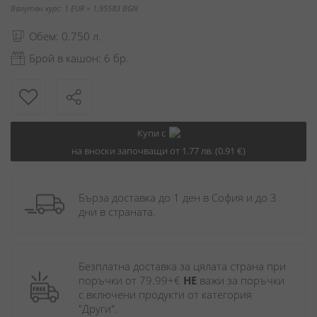
Валутен курс: 1 EUR = 1.95583 BGN
Обем: 0.750 л.
Брой в кашон: 6 бр.
Купи с
на вноски започващи от 1.77 лв. (0.91 €)
Бърза доставка до 1 ден в София и до 3 
дни в страната.
Безплатна доставка за цялата страна при 
поръчки от 79.99+€ 
НЕ
 важи за поръчки 
с включени продукти от категория 
"Други". 