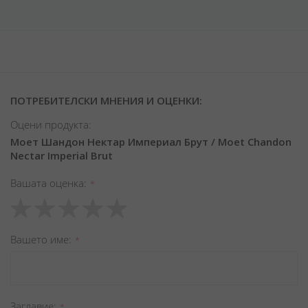
ПОТРЕБИТЕЛСКИ МНЕНИЯ И ОЦЕНКИ:
Оцени продукта:
Моет Шандон Нектар Империал Брут / Moet Chandon
Nectar Imperial Brut
Вашата оценка
1
2
3
4
5
star
stars
stars
stars
stars
Вашето име
Заглавиe