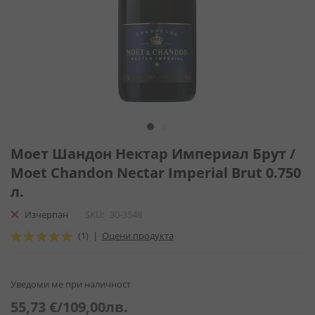
Преминете
към
Моет Шандон Нектар Империал Брут /
началото
Moet Chandon Nectar Imperial Brut 0.750
на
л.
галерия
със
Изчерпан
SKU
30-3548
снимки
Оценка:
(1)
|
Оцени продукта
100
100
% of
Уведоми ме при наличност
55,73 €
/
109,00лв.