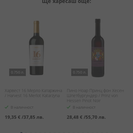
Ще харесаш още:
0.750 л.
0.750 л.
Харвест 16 Мерло Катаржина
Пино Ноар Принц фон Хесен
Д
o
/ Harvest 16 Merlot Katarzyna
Шпетбургундер / Prinz von
Ку
Hessen Pinot Noir
20
Spatburgunder
В наличност
В наличност
19,35 €
/
37,85 лв.
28,48 €
/
55,70 лв.
4