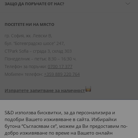
ЗАЩО ДА ПОРЪЧАТЕ ОТ НАС?
ПОСЕТЕТЕ НИ НА МЯСТО
гр. София, жк. Левски В,
бул. “Ботевградско шосе” 247,
CTPark Sofia – сграда 3, склад 303
Понеделник – петък: 8:30 – 16:30 ч.
Телефон за поръчки:
0700 17 377
Мобилен телефон:
+359 889 220 764
Изпратете запитване за наличност
Начини на плащане:
S&D използва бисквитки, за да персонализира и
подобри Вашето изживяване в сайта. Избирайки
бутона “Съгласявам се”, можем да Ви предоставим по-
добро изживяване по време на Вашето онлайн