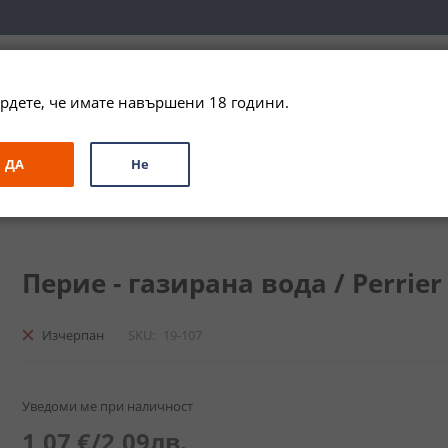
вка за цялата страна при поръчки на алкохол над 
79,99 € / 156
рдете, че имате навършени 18 години.
ЗА ПОДАРЪК
ПРОМО
СПЕЦИАЛНИ ПРЕДЛОЖЕНИЯ
МАРКИ
ДА
Не
 - sparkling water
Перие - газирана вода / Perrier -
Изчерпан
SKU
19-107
Уведоми ме при наличност
1,07 €
/
2,09лв.