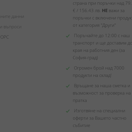
страна при поръчки над 79.
€ / 156.43 лв. 
НЕ
 важи за 
чните данни
поръчки с включени продукт
от категория "Други"
ни въпроси
 Поръчайте до 12:00 с наш 
 ОРС
транспорт и ще доставим до
края на работния ден (за 
София-град)
 Огромен брой над 7000 
продукти на склад! 
 Връщане за наша сметка и 
възможност за проверка на 
пратка
 Изготвяне на специални 
оферти за Вашето частно 
събитие