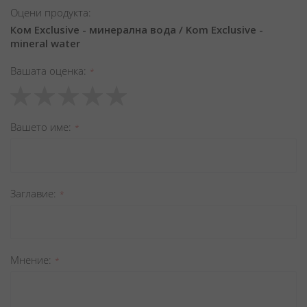
Оцени продукта:
Ком Exclusive - минерална вода / Kom Exclusive -
mineral water
Вашата оценка
1
2
3
4
5
star
stars
stars
stars
stars
Вашето име
Заглавиe
Мнение