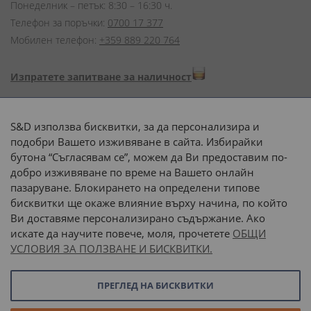
Понеделник – петък: 8:30 – 16:30 ч.
Телефон за поръчки:
0700 17 377
Мобилен телефон:
+359 889 220 764
Изпратете запитване за наличност
Начини на плащане:
S&D използва бисквитки, за да персонализира и
подобри Вашето изживяване в сайта. Избирайки
бутона “Съгласявам се”, можем да Ви предоставим по-
добро изживяване по време на Вашето онлайн
пазаруване. Блокирането на определени типове
Доставка до адрес с:
бисквитки ще окаже влияние върху начина, по който
Ви доставяме персонализирано съдържание. Ако
 или 
наш транспорт
искате да научите повече, моля, прочетете
ОБЩИ
УСЛОВИЯ ЗА ПОЛЗВАНЕ И БИСКВИТКИ.
Последвайте ни:
ПРЕГЛЕД НА БИСКВИТКИ