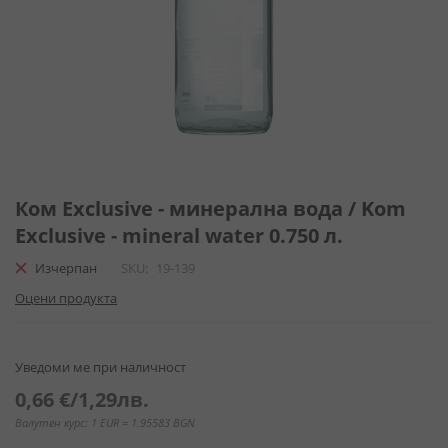
Преминете
към
Ком Exclusive - минерална вода / Kom
началото
Exclusive - mineral water 0.750 л.
на
галерия
Изчерпан
SKU
19-139
със
Оцени продукта
снимки
Уведоми ме при наличност
0,66 €
/
1,29лв.
Валутен курс: 1 EUR = 1.95583 BGN