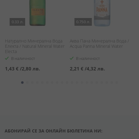
0.33 л.
0.750 л.
Натурално Минерална Вода
Аква Пана Минерална Вода /
Н
Електа / Natural Mineral Water
Acqua Panna Mineral Water
Ел
Electa
El
В наличност
В наличност
1,43 €
/
2,80 лв.
2,21 €
/
4,32 лв.
2
АБОНИРАЙ СЕ ЗА ОНЛАЙН БЮЛЕТИНА НИ: