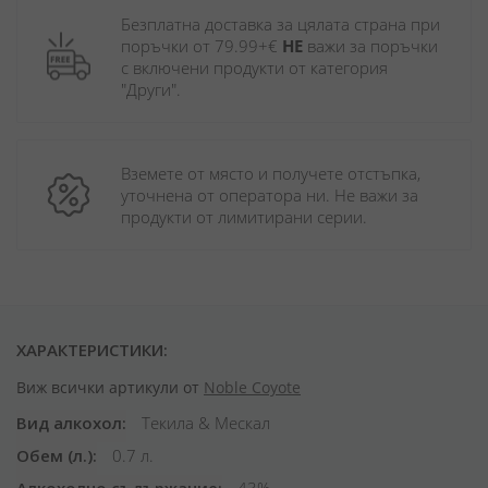
Безплатна доставка за цялата страна при 
поръчки от 79.99+€ 
НЕ
 важи за поръчки 
с включени продукти от категория 
"Други". 
Вземете от място и получете отстъпка, 
уточнена от оператора ни. Не важи за 
продукти от лимитирани серии.
ХАРАКТЕРИСТИКИ:
Виж всички артикули от
Noble Coyote
Вид алкохол
Текила & Мескал
Обем (л.)
0.7 л.