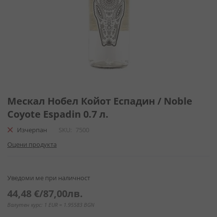
Преминете
към
Мескал Нобел Койот Еспадин / Noble
началото
Coyote Espadin 0.7 л.
на
галерия
Изчерпан
SKU
7500
със
Оцени продукта
снимки
Уведоми ме при наличност
44,48 €
/
87,00лв.
Валутен курс: 1 EUR = 1.95583 BGN