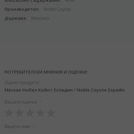
Алкохолно съдържание
43%
Производител
Noble Coyote
Държава
Мексико
ПОТРЕБИТЕЛСКИ МНЕНИЯ И ОЦЕНКИ:
Оцени продукта:
Мескал Нобел Койот Еспадин / Noble Coyote Espadin
Вашата оценка
1
2
3
4
5
star
stars
stars
stars
stars
Вашето име