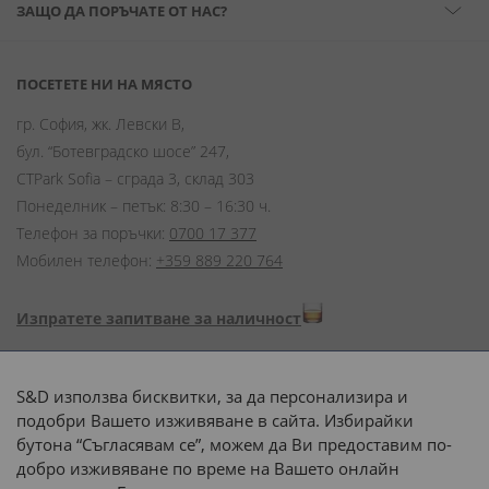
ЗАЩО ДА ПОРЪЧАТЕ ОТ НАС?
ПОСЕТЕТЕ НИ НА МЯСТО
гр. София, жк. Левски В,
бул. “Ботевградско шосе” 247,
CTPark Sofia – сграда 3, склад 303
Понеделник – петък: 8:30 – 16:30 ч.
Телефон за поръчки:
0700 17 377
Мобилен телефон:
+359 889 220 764
Изпратете запитване за наличност
Начини на плащане:
S&D използва бисквитки, за да персонализира и
подобри Вашето изживяване в сайта. Избирайки
бутона “Съгласявам се”, можем да Ви предоставим по-
добро изживяване по време на Вашето онлайн