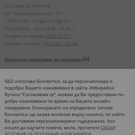
гр. София, жк. Левски В,
бул. “Ботевградско шосе” 247,
CTPark Sofia – сграда 3, склад 303
Понеделник – петък: 8:30 – 16:30 ч.
Телефон за поръчки:
0700 17 377
Мобилен телефон:
+359 889 220 764
Изпратете запитване за наличност
Начини на плащане:
S&D използва бисквитки, за да персонализира и
подобри Вашето изживяване в сайта. Избирайки
бутона “Съгласявам се”, можем да Ви предоставим по-
добро изживяване по време на Вашето онлайн
пазаруване. Блокирането на определени типове
Доставка до адрес с:
бисквитки ще окаже влияние върху начина, по който
Ви доставяме персонализирано съдържание. Ако
 или 
наш транспорт
искате да научите повече, моля, прочетете
ОБЩИ
УСЛОВИЯ ЗА ПОЛЗВАНЕ И БИСКВИТКИ.