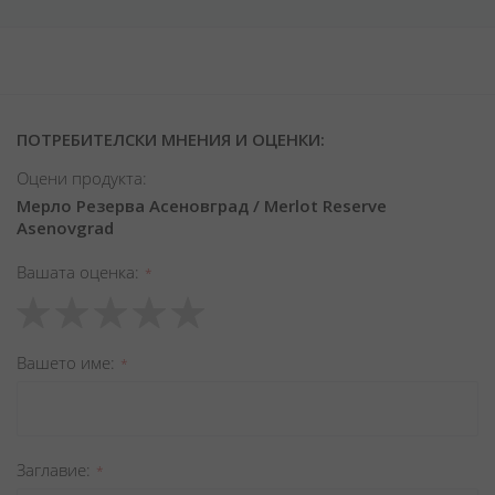
ПОТРЕБИТЕЛСКИ МНЕНИЯ И ОЦЕНКИ:
Оцени продукта:
Мерло Резерва Асеновград / Merlot Reserve
Asenovgrad
Вашата оценка
1
2
3
4
5
star
stars
stars
stars
stars
Вашето име
Заглавиe