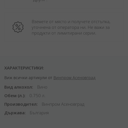
Вземете от място и получете отстъпка, 
уточнена от оператора ни. Не важи за 
продукти от лимитирани серии.
ХАРАКТЕРИСТИКИ:
Виж всички артикули от
Винпром Асеновград
Вид алкохол
Вино
Обем (л.)
0.750 л.
Производител
Винпром Асеновград
Държава
България