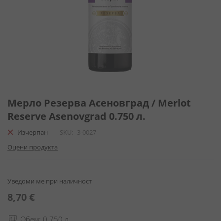
Преминете
към
Мерло Резерва Асеновград / Merlot
началото
Reserve Asenovgrad 0.750 л.
на
галерия
Изчерпан
SKU
3-0027
със
Оцени продукта
снимки
Уведоми ме при наличност
8,70 €
Обем: 0.750 л.