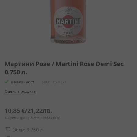
Преминете
към
Мартини Розе / Martini Rose Demi Sec
началото
0.750 л.
на
галерия
В наличност
SKU
15-0271
със
Оцени продукта
снимки
10,85 €
/
21,22лв.
Валутен курс: 1 EUR = 1.95583 BGN
Обем: 0.750 л.