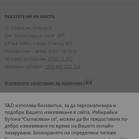
ПОСЕТЕТЕ НИ НА МЯСТО
гр. София, жк. Левски В,
бул. “Ботевградско шосе” 247,
CTPark Sofia – сграда 3, склад 303
Понеделник – петък: 8:30 – 16:30 ч.
Телефон за поръчки:
0700 17 377
Мобилен телефон:
+359 889 220 764
Изпратете запитване за наличност
Начини на плащане:
S&D използва бисквитки, за да персонализира и
подобри Вашето изживяване в сайта. Избирайки
бутона “Съгласявам се”, можем да Ви предоставим по-
добро изживяване по време на Вашето онлайн
пазаруване. Блокирането на определени типове
Доставка до адрес с: