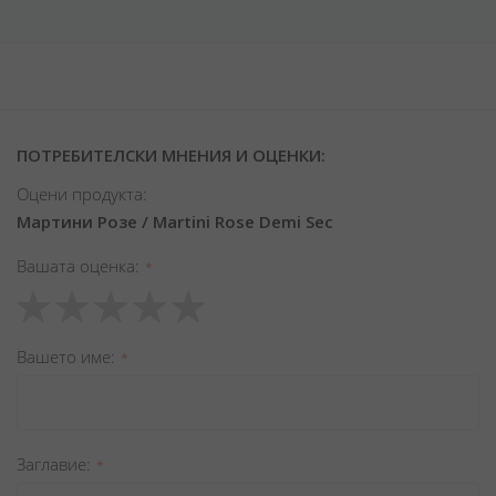
ПОТРЕБИТЕЛСКИ МНЕНИЯ И ОЦЕНКИ:
Оцени продукта:
Мартини Розе / Martini Rose Demi Sec
Вашата оценка
1
2
3
4
5
star
stars
stars
stars
stars
Вашето име
Заглавиe