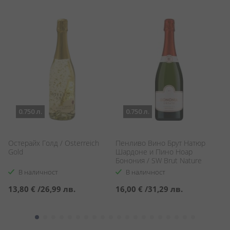
0.750 л.
0.750 л.
Остерайх Голд / Osterreich
Пенливо Вино Брут Натюр
П
Gold
Шардоне и Пино Ноар
Др
Бонония / SW Brut Nature
Ex
Chardonnay & Pinot Noir
В наличност
В наличност
Bononia
13,80 €
/
26,99 лв.
16,00 €
/
31,29 лв.
7