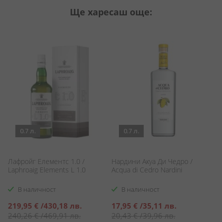
Ще харесаш още:
0.7 л.
0.7 л.
e
Лафройг Елементс 1.0 /
Нардини Акуа Ди Чедро /
Т
Laphroaig Elements L 1.0
Acqua di Cedro Nardini
Te
В наличност
В наличност
Специална
Специална
С
219,95 €
/
430,18 лв.
17,95 €
/
35,11 лв.
3
цена
цена
ц
240,26 €
/
469,91 лв.
20,43 €
/
39,96 лв.
3