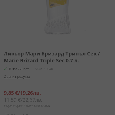
Преминете
към
Ликьор Мари Бризард Трипъл Сек /
началото
Marie Brizard Triple Sec 0.7 л.
на
галерия
В наличност
SKU
10040
със
Оцени продукта
снимки
Специална
9,85 €
/
19,26лв.
цена
11,59 €
/
22,67лв.
Валутен курс: 1 EUR = 1.95583 BGN