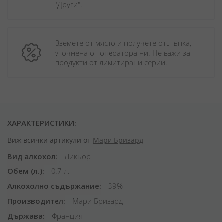
"Други". 
Вземете от място и получете отстъпка, 
уточнена от оператора ни. Не важи за 
продукти от лимитирани серии.
ХАРАКТЕРИСТИКИ:
Виж всички артикули от
Мари Бризард
Вид алкохол
Ликьор
Обем (л.)
0.7 л.
Алкохолно съдържание
39%
Производител
Мари Бризард
Държава
Франция