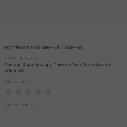
ПОТРЕБИТЕЛСКИ МНЕНИЯ И ОЦЕНКИ:
Оцени продукта:
Ликьор Мари Бризард Трипъл Сек / Marie Brizard
Triple Sec
Вашата оценка
1
2
3
4
5
star
stars
stars
stars
stars
Вашето име