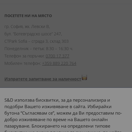
ПОСЕТЕТЕ НИ НА МЯСТО
гр. София, жк. Левски В,
бул. “Ботевградско шосе” 247,
CTPark Sofia – сграда 3, склад 303
Понеделник – петък: 8:30 – 16:30 ч.
Телефон за поръчки:
0700 17 377
Мобилен телефон:
+359 889 220 764
Изпратете запитване за наличност
Начини на плащане:
S&D използва бисквитки, за да персонализира и
подобри Вашето изживяване в сайта. Избирайки
бутона “Съгласявам се”, можем да Ви предоставим по-
добро изживяване по време на Вашето онлайн
пазаруване. Блокирането на определени типове
Доставка до адрес с: