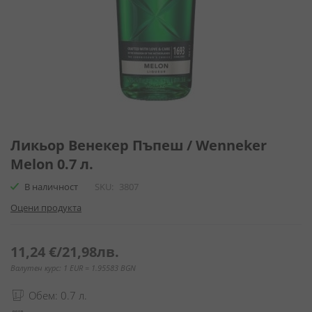
Преминете
към
Ликьор Венекер Пъпеш / Wenneker
началото
Melon 0.7 л.
на
галерия
В наличност
SKU
3807
със
Оцени продукта
снимки
11,24 €
/
21,98лв.
Валутен курс: 1 EUR = 1.95583 BGN
Обем: 0.7 л.