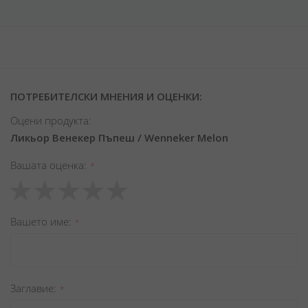
ПОТРЕБИТЕЛСКИ МНЕНИЯ И ОЦЕНКИ:
Оцени продукта:
Ликьор Венекер Пъпеш / Wenneker Melon
Вашата оценка
1
2
3
4
5
star
stars
stars
stars
stars
Вашето име
Заглавиe