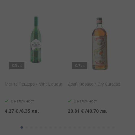
0.5 л.
0.7 л.
Мента Пещера / Mint Liqueur
Драй Кюрасо / Dry Curacao
Л
M
В наличност
В наличност
4,27 €
/
8,35 лв.
20,81 €
/
40,70 лв.
1