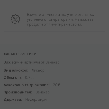
Вземете от място и получете отстъпка, 
уточнена от оператора ни. Не важи за 
продукти от лимитирани серии.
ХАРАКТЕРИСТИКИ:
Виж всички артикули от
Венекер
Вид алкохол
Ликьор
Обем (л.)
0.7 л.
Алкохолно съдържание
20%
Производител
Венекер
Държава
Нидерландия