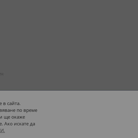
н 
 в сайта.
вяване по време
 или 
наш транспорт
и ще окаже
. Ако искате да
Последвайте ни:
И.