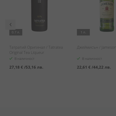
0.7 л.
1 л.
Татратий Оригинал / Tatratea
Джеймисън / Jameso
Original Tea Liqueur
В наличност
В наличност
27,18 €
/
53,16 лв.
22,61 €
/
44,22 лв.