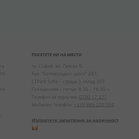
ПОСЕТЕТЕ НИ НА МЯСТО
а 
гр. София, жк. Левски В,
99 
бул. “Ботевградско шосе” 247,
CTPark Sofia – сграда 3, склад 303
и 
Понеделник – петък: 8:30 – 16:30 ч.
Телефон за поръчки:
0700 17 377
Мобилен телефон:
+359 889 220 764
 
Изпратете запитване за наличност