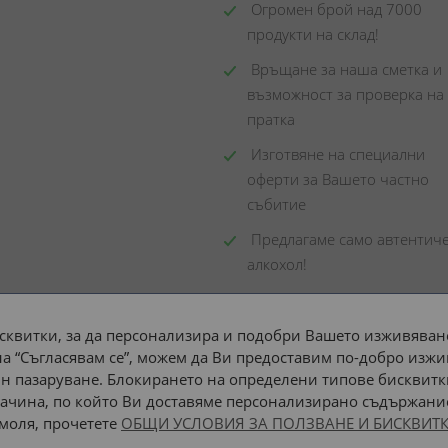
 Огромен брой над 7000 
продукти на склад! 
 Връщане за наша сметка и 
възможност за проверка на 
пратка
 Изготвяне на специални 
оферти за Вашето частно 
събитие
 Предлагаме само автентиче
алкохол!
сквитки, за да персонализира и подобри Вашето изживяване
а “Съгласявам се”, можем да Ви предоставим по-добро изжи
Доставка до адрес с:
н пазаруване. Блокирането на определени типове бисквитк
ачина, по който Ви доставяме персонализирано съдържание
 моля, прочетете
ОБЩИ УСЛОВИЯ ЗА ПОЛЗВАНЕ И БИСКВИТК