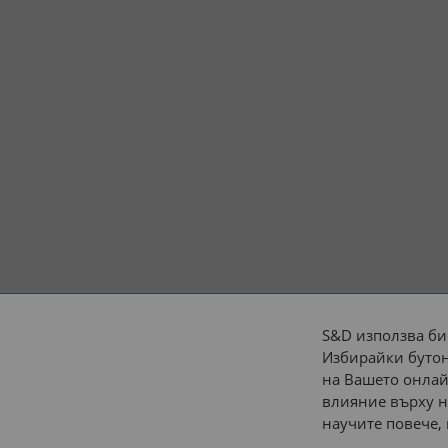
S&D използва би
Избирайки бутон
Начини на плащане:
на Вашето онлай
влияние върху н
научите повече,