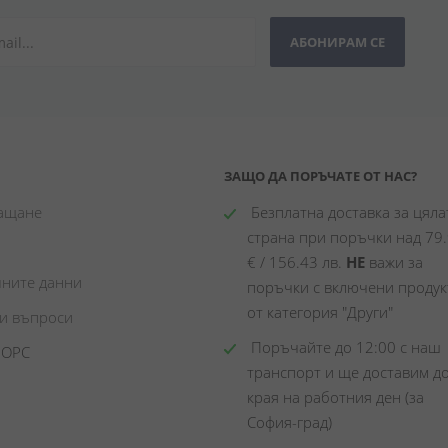
АБОНИРАМ СЕ
ЗАЩО ДА ПОРЪЧАТЕ ОТ НАС?
лащане
 Безплатна доставка за цялат
страна при поръчки над 79.
€ / 156.43 лв. 
НЕ
 важи за 
чните данни
поръчки с включени продукт
от категория "Други"
ни въпроси
 Поръчайте до 12:00 с наш 
 ОРС
транспорт и ще доставим до
края на работния ден (за 
София-град)