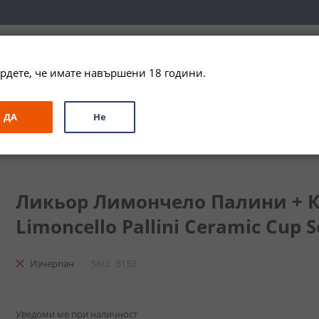
вка за цялата страна при поръчки на алкохол над 
79,99 € / 156
рдете, че имате навършени 18 години.
ЗА ПОДАРЪК
ПРОМО
СПЕЦИАЛНИ ПРЕДЛОЖЕНИЯ
МАРКИ
ДА
Не
Палини + Керамична Чаша / Liqueur Limoncello Pallini Ceramic Cup
Ликьор Лимончело Палини + К
Limoncello Pallini Ceramic Cup Se
Изчерпан
SKU
5153
Уведоми ме при наличност