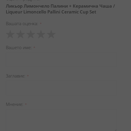
Ликьор Лимончело Палини + Керамична Чаша /
Liqueur Limoncello Pallini Ceramic Cup Set
Вашата оценка
1
2
3
4
5
star
stars
stars
stars
stars
Вашето име
Заглавиe
Мнение