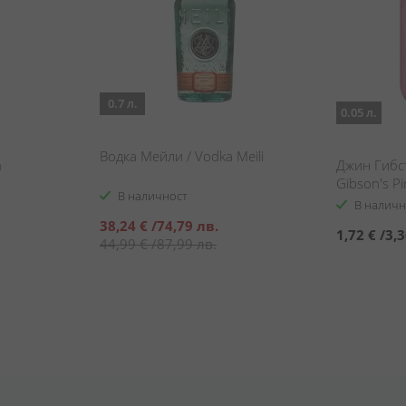
0.7 л.
0.05 л.
Водка Мейли / Vodka Meili
n
Джин Гибсъ
Gibson's Pi
В наличност
В наличн
Специална
38,24 €
/
74,79 лв.
1,72 €
/
3,3
цена
44,99 €
/
87,99 лв.