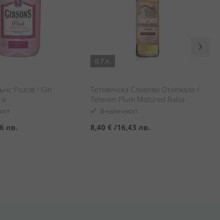
0.7 л.
нс Розов / Gin
Тетевенска Сливова Отлежала /
nk
Teteven Plum Matured Rakia
ост
В наличност
6 лв.
8,40 €
/
16,43 лв.