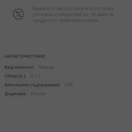
Вземете от място и получете отстъпка, 
уточнена от оператора ни. Не важи за 
продукти от лимитирани серии.
ХАРАКТЕРИСТИКИ:
Вид алкохол
Ликьор
Обем (л.)
0.7 л.
Алкохолно съдържание
25%
Държава
Италия