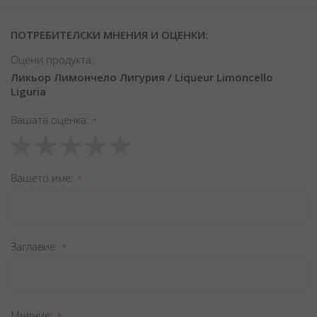
ПОТРЕБИТЕЛСКИ МНЕНИЯ И ОЦЕНКИ:
Оцени продукта:
Ликьор Лимончело Лигурия / Liqueur Limoncello
Liguria
Вашата оценка
1
2
3
4
5
star
stars
stars
stars
stars
Вашето име
Заглавиe
Мнение