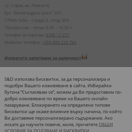
гр. София, жк. Левски В,
бул. “Ботевградско шосе” 247,
CTPark Sofia – сграда 3, склад 303
Понеделник – петък: 8:30 – 16:30 ч.
Телефон за поръчки:
0700 17 377
Мобилен телефон:
+359 889 220 764
Изпратете запитване за наличност
Начини на плащане:
S&D използва бисквитки, за да персонализира и
подобри Вашето изживяване в сайта. Избирайки
бутона “Съгласявам се”, можем да Ви предоставим по-
добро изживяване по време на Вашето онлайн
пазаруване. Блокирането на определени типове
Доставка до адрес с:
бисквитки ще окаже влияние върху начина, по който
Ви доставяме персонализирано съдържание. Ако
 или 
наш транспорт
искате да научите повече, моля, прочетете
ОБЩИ
УСЛОВИЯ ЗА ПОЛЗВАНЕ И БИСКВИТКИ.