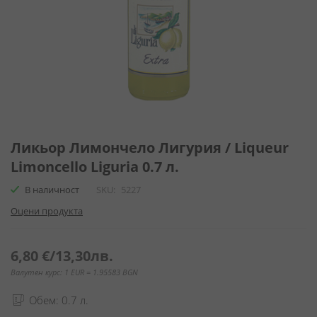
Преминете
към
Ликьор Лимончело Лигурия / Liqueur
началото
Limoncello Liguria 0.7 л.
на
галерия
В наличност
SKU
5227
със
Оцени продукта
снимки
6,80 €
/
13,30лв.
Валутен курс: 1 EUR = 1.95583 BGN
Обем: 0.7 л.