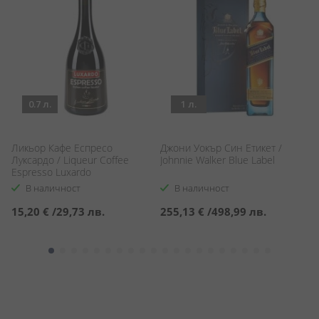
0.7 л.
1 л.
Ликьор Кафе Еспресо
Джони Уокър Син Етикет /
Л
Луксардо / Liqueur Coffee
Johnnie Walker Blue Label
So
Espresso Luxardo
В наличност
В наличност
15,20 €
/
29,73 лв.
255,13 €
/
498,99 лв.
2