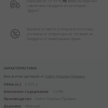
поръчки от 79.99+€ 
НЕ
 важи за поръчки 
с включени продукти от категория 
"Други". 
Вземете от място и получете отстъпка, 
уточнена от оператора ни. Не важи за 
продукти от лимитирани серии.
ХАРАКТЕРИСТИКИ:
Виж всички артикули от
Сейнт Розелин Прованс
Обем (л.)
0.375 л.
Алкохолно съдържание
13.0%
Производител
Сейнт Розелин Прованс
Държава
Франция