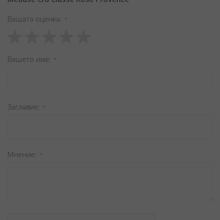
Вашата оценка
1
2
3
4
5
star
stars
stars
stars
stars
Вашето име
Заглавиe
Мнение