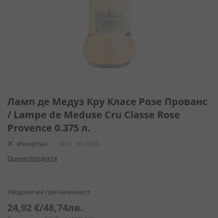
Преминете
към
Ламп де Медуз Кру Класе Розе Прованс
началото
/ Lampe de Meduse Cru Classe Rose
на
Provence 0.375 л.
галерия
със
Изчерпан
SKU
30-1993-
снимки
Оцени продукта
Уведоми ме при наличност
24,92 €
/
48,74лв.