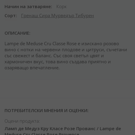
Начин на затваряне
Корк
Сорт
Гренаш
Сира
Мурведър
Тибурен
ОПИСАНИЕ:
Lampe de Meduse Cru Classe Rose е изискано розово
вино с нотки на червени плодове и цитруси, съчетани
със свежест и баланс. Със своя светъл цвят и
хармоничен вкус, това вино създава приятно и
озаряващо впечатление.
ПОТРЕБИТЕЛСКИ МНЕНИЯ И ОЦЕНКИ:
Оцени продукта:
Ламп де Медуз Кру Класе Розе Прованс / Lampe de
Meduse Cru Classe Rose Provence