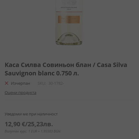
Преминете
към
Каса Силва Совиньон блан / Casa Silva
началото
Sauvignon blanc 0.750 л.
на
галерия
Изчерпан
SKU
30-1782-
със
Оцени продукта
снимки
Уведоми ме при наличност
12,90 €
/
25,23лв.
Валутен курс: 1 EUR = 1.95583 BGN