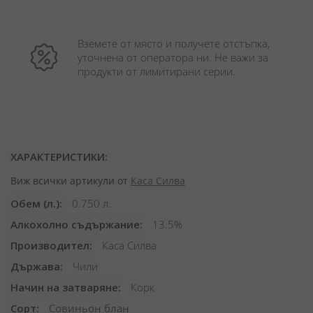
Вземете от място и получете отстъпка, 
уточнена от оператора ни. Не важи за 
продукти от лимитирани серии.
ХАРАКТЕРИСТИКИ:
Виж всички артикули от
Каса Силва
Обем (л.)
0.750 л.
Алкохолно съдържание
13.5%
Производител
Каса Силва
Държава
Чили
Начин на затваряне
Корк
Сорт
Совиньон блан