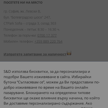
ПОСЕТЕТЕ НИ НА МЯСТО
гр. София, жк. Левски В,
бул. “Ботевградско шосе” 247,
CTPark Sofia – сграда 3, склад 303
Понеделник – петък: 8:30 – 16:30 ч.
Телефон за поръчки:
0700 17 377
Мобилен телефон:
+359 889 220 764
Изпратете запитване за наличност
Начини на плащане:
S&D използва бисквитки, за да персонализира и
подобри Вашето изживяване в сайта. Избирайки
бутона “Съгласявам се”, можем да Ви предоставим по-
добро изживяване по време на Вашето онлайн
пазаруване. Блокирането на определени типове
Доставка до адрес с:
бисквитки ще окаже влияние върху начина, по който
Ви доставяме персонализирано съдържание. Ако
 или 
наш транспорт