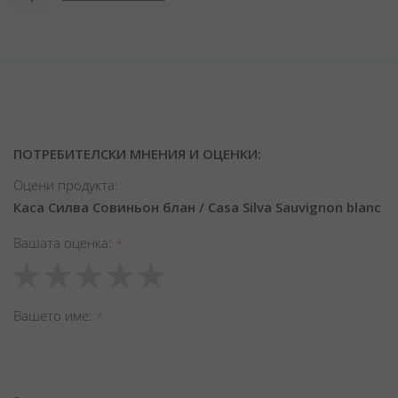
ПОТРЕБИТЕЛСКИ МНЕНИЯ И ОЦЕНКИ:
Оцени продукта:
Каса Силва Совиньон блан / Casa Silva Sauvignon blanc
Вашата оценка
1
2
3
4
5
star
stars
stars
stars
stars
Вашето име