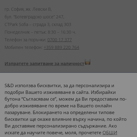
гр. София, жк. Левски В,
бул. “Ботевградско шосе” 247,
CTPark Sofia – сграда 3, склад 303
Понеделник – петък: 8:30 – 16:30 ч.
Телефон за поръчки:
0700 17 377
Мобилен телефон:
+359 889 220 764
Изпратете запитване за наличност
Начини на плащане:
S&D използва бисквитки, за да персонализира и
подобри Вашето изживяване в сайта. Избирайки
бутона “Съгласявам се”, можем да Ви предоставим по-
добро изживяване по време на Вашето онлайн
пазаруване. Блокирането на определени типове
Доставка до адрес с:
бисквитки ще окаже влияние върху начина, по който
Ви доставяме персонализирано съдържание. Ако
 или 
наш транспорт
искате да научите повече, моля, прочетете
ОБЩИ