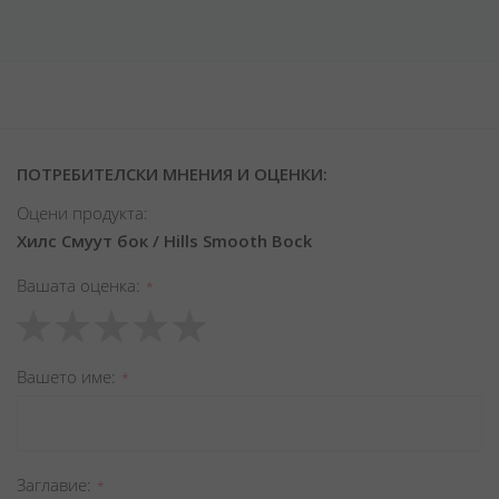
ПОТРЕБИТЕЛСКИ МНЕНИЯ И ОЦЕНКИ:
Оцени продукта:
Хилс Смуут бок / Hills Smooth Bock
Вашата оценка
1
2
3
4
5
star
stars
stars
stars
stars
Вашето име
Заглавиe