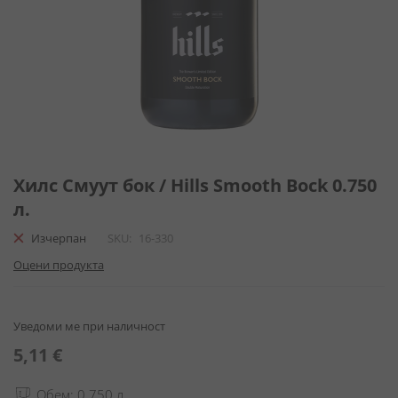
Преминете
към
Хилс Смуут бок / Hills Smooth Bock 0.750
началото
л.
на
галерия
Изчерпан
SKU
16-330
със
Оцени продукта
снимки
Уведоми ме при наличност
5,11 €
Обем: 0.750 л.