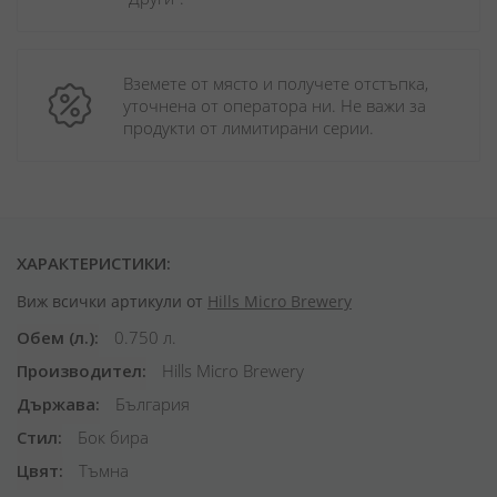
Вземете от място и получете отстъпка, 
уточнена от оператора ни. Не важи за 
продукти от лимитирани серии.
ХАРАКТЕРИСТИКИ:
Виж всички артикули от
Hills Micro Brewery
Обем (л.)
0.750 л.
Производител
Hills Micro Brewery
Държава
България
Стил
Бок бира
Цвят
Тъмна