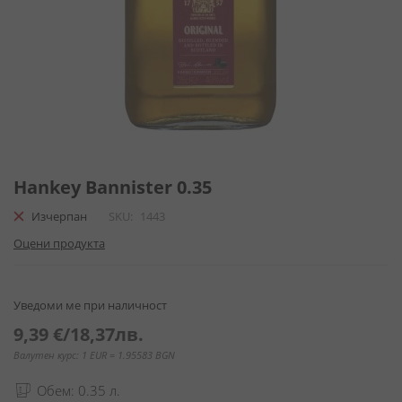
Преминете
към
Hankey Bannister 0.35
началото
Изчерпан
SKU
1443
на
галерия
Оцени продукта
със
снимки
Уведоми ме при наличност
9,39 €
/
18,37лв.
Валутен курс: 1 EUR = 1.95583 BGN
Обем: 0.35 л.