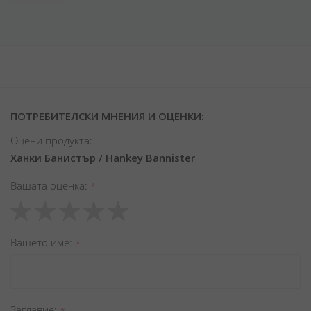
ПОТРЕБИТЕЛСКИ МНЕНИЯ И ОЦЕНКИ:
Оцени продукта:
Ханки Банистър / Hankey Bannister
Вашата оценка
1
2
3
4
5
star
stars
stars
stars
stars
Вашето име
Заглавиe