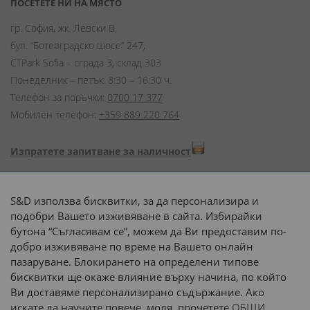
ПОСЕТЕТЕ НИ НА МЯСТО
гр. София, жк. Левски В,
бул. “Ботевградско шосе” 247,
CTPark Sofia – сграда 3, склад 303
Понеделник – петък: 8:30 – 16:30 ч.
Телефон за поръчки:
0700 17 377
Мобилен телефон:
+359 889 220 764
Изпратете запитване за наличност
Начини на плащане:
S&D използва бисквитки, за да персонализира и
подобри Вашето изживяване в сайта. Избирайки
бутона “Съгласявам се”, можем да Ви предоставим по-
добро изживяване по време на Вашето онлайн
пазаруване. Блокирането на определени типове
Доставка до адрес с:
бисквитки ще окаже влияние върху начина, по който
Ви доставяме персонализирано съдържание. Ако
 или 
наш транспорт
искате да научите повече, моля, прочетете
ОБЩИ