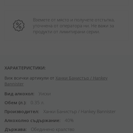
Вземете от място и получете отстъпка, 
уточнена от оператора ни. Не важи за 
продукти от лимитирани серии.
ХАРАКТЕРИСТИКИ:
Виж всички артикули от
Ханки Банистър / Hankey
Bannister
Вид алкохол
Уиски
Обем (л.)
0.35 л.
Производител
Ханки Банистър / Hankey Bannister
Алкохолно съдържание
40%
Държава
Обединено кралство