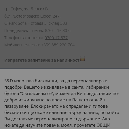
гр. София, жк. Левски В,
бул. “Ботевградско шосе” 247,
CTPark Sofia – сграда 3, склад 303
Понеделник – петък: 8:30 – 16:30 ч.
Телефон за поръчки:
0700 17 377
Мобилен телефон:
+359 889 220 764
Изпратете запитване за наличност
Начини на плащане:
S&D използва бисквитки, за да персонализира и
подобри Вашето изживяване в сайта. Избирайки
бутона “Съгласявам се”, можем да Ви предоставим по-
добро изживяване по време на Вашето онлайн
пазаруване. Блокирането на определени типове
Доставка до адрес с:
бисквитки ще окаже влияние върху начина, по който
Ви доставяме персонализирано съдържание. Ако
 или 
наш транспорт
искате да научите повече, моля, прочетете
ОБЩИ