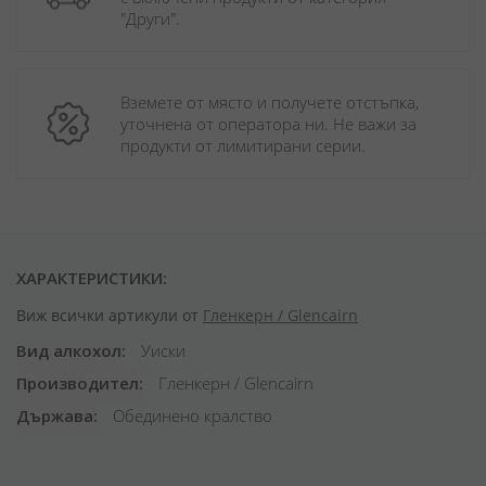
"Други". 
Вземете от място и получете отстъпка, 
уточнена от оператора ни. Не важи за 
продукти от лимитирани серии.
ХАРАКТЕРИСТИКИ:
Виж всички артикули от
Гленкерн / Glencairn
Вид алкохол
Уиски
Производител
Гленкерн / Glencairn
Държава
Обединено кралство