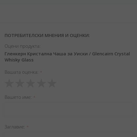
ПОТРЕБИТЕЛСКИ МНЕНИЯ И ОЦЕНКИ:
Оцени продукта:
Гленкерн Кристална Чаша за Уиски / Glencairn Crystal
Whisky Glass
Вашата оценка
1
2
3
4
5
star
stars
stars
stars
stars
Вашето име
Заглавиe