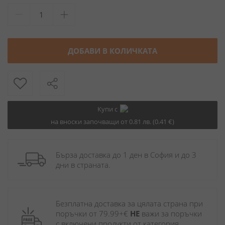
ДОБАВИ В КОЛИЧКАТА
Купи с
на вноски започващи от 0.81 лв. (0.41 €)
Бърза доставка до 1 ден в София и до 3 
дни в страната.
Безплатна доставка за цялата страна при 
поръчки от 79.99+€ 
НЕ
 важи за поръчки 
с включени продукти от категория 