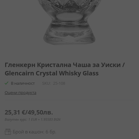
Преминете
към
Гленкерн Кристална Чаша за Уиски /
началото
Glencairn Crystal Whisky Glass
на
галерия
В наличност
SKU
25-108
със
Оцени продукта
снимки
25,31 €
/
49,50лв.
Валутен курс: 1 EUR = 1.95583 BGN
Брой в кашон: 6 бр.