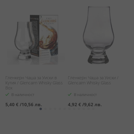
Гленкерн Чаша за Уиски в
Гленкерн Чаша за Уиски /
Г
Кутия / Glencairn Whisky Glass
Glencairn Whisky Glass
У
Box
W
В наличност
В наличност
5,40 €
/
10,56 лв.
4,92 €
/
9,62 лв.
8