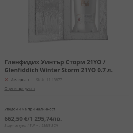
Преминете
към
Гленфидих Уинтър Сторм 21YO /
началото
Glenfiddich Winter Storm 21YO 0.7 л.
на
галерия
Изчерпан
SKU
11-13877
със
Оцени продукта
снимки
Уведоми ме при наличност
662,50 €
/
1 295,74лв.
Валутен курс: 1 EUR = 1.95583 BGN