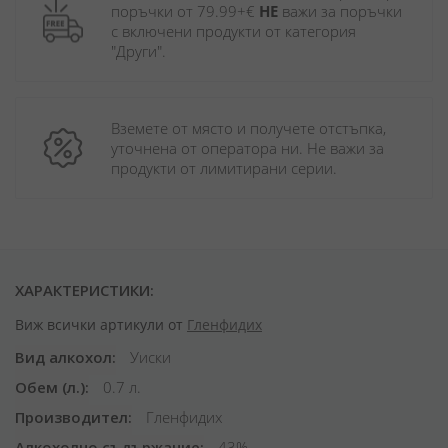
поръчки от 79.99+€ 
НЕ
 важи за поръчки 
с включени продукти от категория 
"Други". 
Вземете от място и получете отстъпка, 
уточнена от оператора ни. Не важи за 
продукти от лимитирани серии.
ХАРАКТЕРИСТИКИ:
Виж всички артикули от
Гленфидих
Вид алкохол
Уиски
Обем (л.)
0.7 л.
Производител
Гленфидих
Алкохолно съдържание
43%