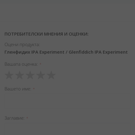
ПОТРЕБИТЕЛСКИ МНЕНИЯ И ОЦЕНКИ:
Оцени продукта:
Гленфидих IPA Experiment / Glenfiddich IPA Experiment
Вашата оценка
1
2
3
4
5
star
stars
stars
stars
stars
Вашето име
Заглавиe