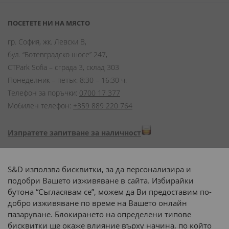
ПОСЕТЕТЕ НИ НА МЯСТО
гр. София, жк. Левски В,
бул. “Ботевградско шосе” 247,
CTPark Sofia – сграда 3, склад 303
Понеделник – петък: 8:30 – 16:30 ч.
Телефон за поръчки:
0700 17 377
Мобилен телефон:
+359 889 220 764
Изпратете запитване за наличност
Начини на плащане:
S&D използва бисквитки, за да персонализира и
подобри Вашето изживяване в сайта. Избирайки
бутона “Съгласявам се”, можем да Ви предоставим по-
добро изживяване по време на Вашето онлайн
пазаруване. Блокирането на определени типове
Доставка до адрес с:
бисквитки ще окаже влияние върху начина, по който