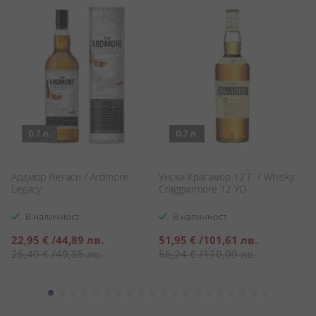
0.7 л.
0.7 л.
Ардмор Легаси / Ardmore
Уиски Крагамор 12 Г. / Whisky
Гл
Legacy
Cragganmore 12 YO
1
В наличност
В наличност
Специална
Специална
22,95 €
/
44,89 лв.
51,95 €
/
101,61 лв.
3
цена
цена
25,49 €
/
49,85 лв.
56,24 €
/
110,00 лв.