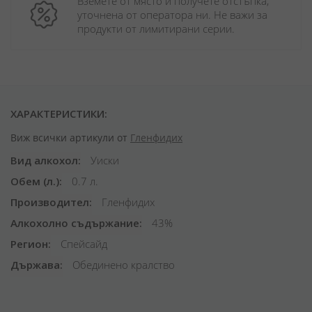
Вземете от място и получете отстъпка, 
уточнена от оператора ни. Не важи за 
продукти от лимитирани серии.
ХАРАКТЕРИСТИКИ:
Виж всички артикули от
Гленфидих
Вид алкохол
Уиски
Обем (л.)
0.7 л.
Производител
Гленфидих
Алкохолно съдържание
43%
Регион
Спейсайд
Държава
Обединено кралство