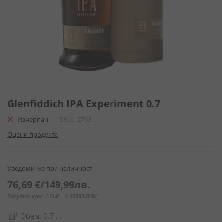
Преминете
към
Glenfiddich IPA Experiment 0.7
началото
Изчерпан
SKU
2763
на
галерия
Оцени продукта
със
снимки
Уведоми ме при наличност
76,69 €
/
149,99лв.
Валутен курс: 1 EUR = 1.95583 BGN
Обем: 0.7 л.