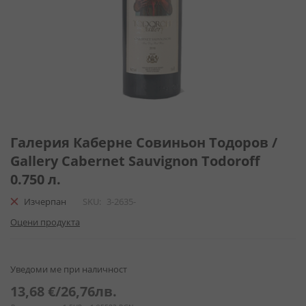
Преминете
към
Галерия Каберне Совиньон Тодоров /
началото
Gallery Cabernet Sauvignon Todoroff
на
0.750 л.
галерия
със
Изчерпан
SKU
3-2635-
снимки
Оцени продукта
Уведоми ме при наличност
13,68 €
/
26,76лв.