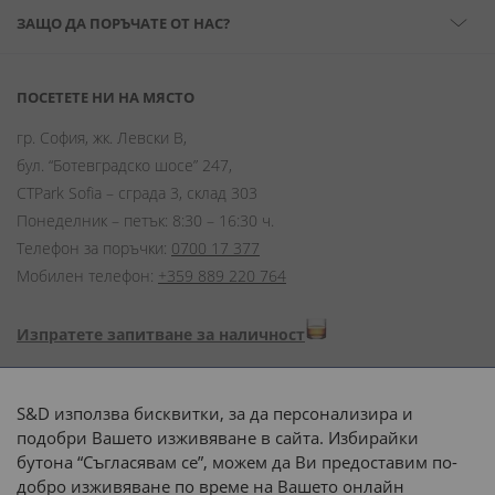
ЗАЩО ДА ПОРЪЧАТЕ ОТ НАС?
ПОСЕТЕТЕ НИ НА МЯСТО
гр. София, жк. Левски В,
бул. “Ботевградско шосе” 247,
CTPark Sofia – сграда 3, склад 303
Понеделник – петък: 8:30 – 16:30 ч.
Телефон за поръчки:
0700 17 377
Мобилен телефон:
+359 889 220 764
Изпратете запитване за наличност
Начини на плащане:
S&D използва бисквитки, за да персонализира и
подобри Вашето изживяване в сайта. Избирайки
бутона “Съгласявам се”, можем да Ви предоставим по-
добро изживяване по време на Вашето онлайн