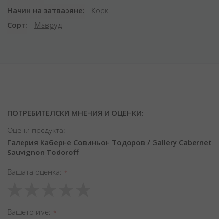
Начин на затваряне
Корк
Сорт
Мавруд
ПОТРЕБИТЕЛСКИ МНЕНИЯ И ОЦЕНКИ:
Оцени продукта:
Галерия Каберне Совиньон Тодоров / Gallery Cabernet
Sauvignon Todoroff
Вашата оценка
1
2
3
4
5
star
stars
stars
stars
stars
Вашето име