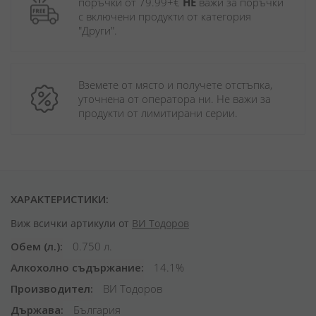
поръчки от 79.99+€ 
НЕ
 важи за поръчки 
с включени продукти от категория 
"Други". 
Вземете от място и получете отстъпка, 
уточнена от оператора ни. Не важи за 
продукти от лимитирани серии.
ХАРАКТЕРИСТИКИ:
Виж всички артикули от
ВИ Тодоров
Обем (л.)
0.750 л.
Алкохолно съдържание
14.1%
Производител
ВИ Тодоров
Държава
България