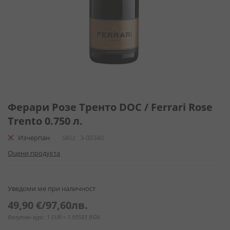
Преминете
към
Ферари Розе Тренто DOC / Ferrari Rose
началото
Trento 0.750 л.
на
галерия
Изчерпан
SKU
3-00340
със
Оцени продукта
снимки
Уведоми ме при наличност
49,90 €
/
97,60лв.
Валутен курс: 1 EUR = 1.95583 BGN