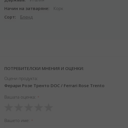
Начин на затваряне
Корк
Сорт
Бленд
ПОТРЕБИТЕЛСКИ МНЕНИЯ И ОЦЕНКИ:
Оцени продукта:
Ферари Розе Тренто DOC / Ferrari Rose Trento
Вашата оценка
1
2
3
4
5
star
stars
stars
stars
stars
Вашето име