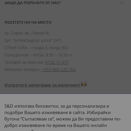
ЗАЩО ДА ПОРЪЧАТЕ ОТ НАС?
ПОСЕТЕТЕ НИ НА МЯСТО
гр. София, жк. Левски В,
бул. “Ботевградско шосе” 247,
CTPark Sofia – сграда 3, склад 303
Понеделник – петък: 8:30 – 16:30 ч.
Телефон за поръчки:
0700 17 377
Мобилен телефон:
+359 889 220 764
Изпратете запитване за наличност
Начини на плащане:
S&D използва бисквитки, за да персонализира и
подобри Вашето изживяване в сайта. Избирайки
бутона “Съгласявам се”, можем да Ви предоставим по-
добро изживяване по време на Вашето онлайн