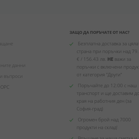
ЗАЩО ДА ПОРЪЧАТЕ ОТ НАС?
лащане
 Безплатна доставка за цялат
страна при поръчки над 79.
€ / 156.43 лв. 
НЕ
 важи за 
чните данни
поръчки с включени продукт
от категория "Други"
ни въпроси
 Поръчайте до 12:00 с наш 
 ОРС
транспорт и ще доставим до
края на работния ден (за 
София-град)
 Огромен брой над 7000 
продукти на склад! 
 Връщане за наша сметка и 