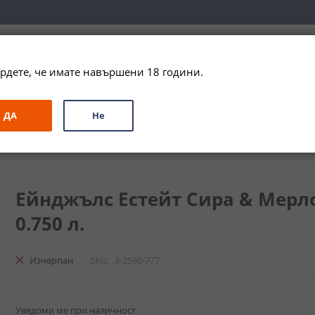
вка за цялата страна при поръчки на алкохол над 
79,99 € / 156
рдете, че имате навършени 18 години.
ЗА ПОДАРЪК
ПРОМО
СПЕЦИАЛНИ ПРЕДЛОЖЕНИЯ
МАРКИ
ДА
Не
/ Angels Estate Syrah & Merlot
Ейнджълс Естейт Сира & Мерло /
0.750 л.
Изчерпан
SKU
3-2590-777
Уведоми ме при наличност