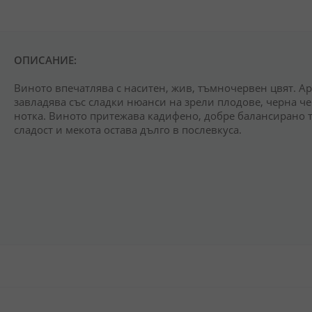
ОПИСАНИЕ:
Виното впечатлява с наситен, жив, тъмночервен цвят. А
завладява със сладки нюанси на зрели плодове, черна ч
нотка. Виното притежава кадифено, добре балансирано тя
сладост и мекота остава дълго в послевкуса.