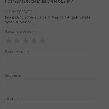
ПОТРЕБИТЕЛСКИ МНЕНИЯ И ОЦЕНКИ:
Оцени продукта:
Ейнджълс Естейт Сира & Мерло / Angels Estate
Syrah & Merlot
Вашата оценка
1
2
3
4
5
star
stars
stars
stars
stars
Вашето име
Заглавиe
Мнение