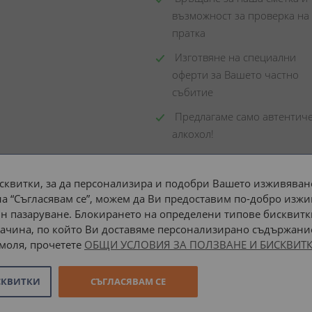
възможност за проверка на 
пратка
 Изготвяне на специални 
оферти за Вашето частно 
събитие
 Предлагаме само автентиче
алкохол!
сквитки, за да персонализира и подобри Вашето изживяване
а “Съгласявам се”, можем да Ви предоставим по-добро изжи
Доставка до адрес с:
н пазаруване. Блокирането на определени типове бисквитк
ачина, по който Ви доставяме персонализирано съдържание
 моля, прочетете
ОБЩИ УСЛОВИЯ ЗА ПОЛЗВАНЕ И БИСКВИТК
СКВИТКИ
СЪГЛАСЯВАМ СЕ
Онлайн магазин от
Stenik