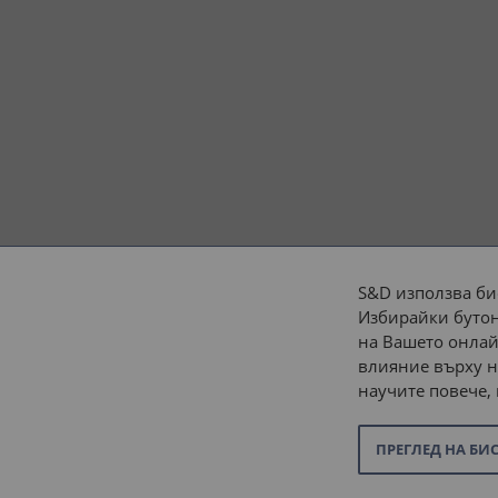
S&D използва би
Избирайки бутон
Начини на плащане:
на Вашето онлай
влияние върху н
научите повече,
ПРЕГЛЕД НА БИ
© 2026 “С и Д Комерсиал” ООД. Всички права запазени.