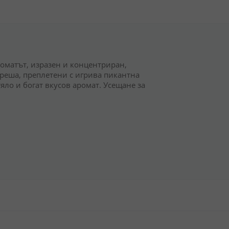
роматът, изразен и концентриран,
ереша, преплетени с игрива пикантна
ло и богат вкусов аромат. Усещане за