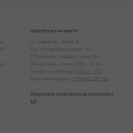
ПОСЕТЕТЕ НИ НА МЯСТО
а 
гр. София, жк. Левски В,
99 
бул. “Ботевградско шосе” 247,
CTPark Sofia – сграда 3, склад 303
и 
Понеделник – петък: 8:30 – 16:30 ч.
Телефон за поръчки:
0700 17 377
Мобилен телефон:
+359 889 220 764
 
Изпратете запитване за наличност