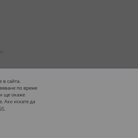
н 
 в сайта.
вяване по време
 или 
наш транспорт
и ще окаже
. Ако искате да
Последвайте ни:
И.