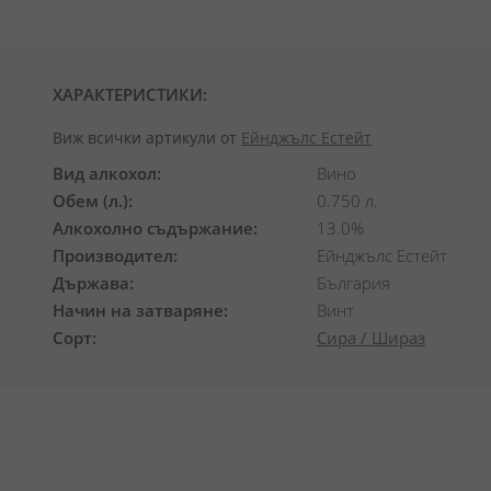
ХАРАКТЕРИСТИКИ:
Виж всички артикули от
Ейнджълс Естейт
Вид алкохол
Вино
Обем (л.)
0.750 л.
Алкохолно съдържание
13.0%
Производител
Ейнджълс Естейт
Държава
България
Начин на затваряне
Винт
Сорт
Сира / Шираз