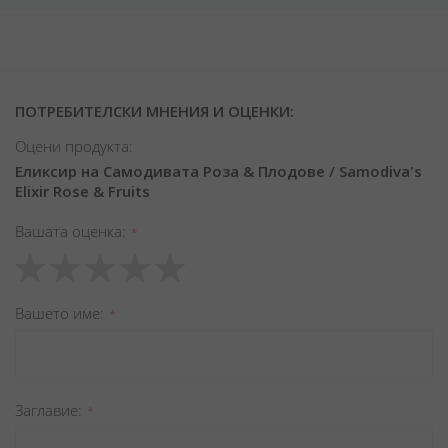
ПОТРЕБИТЕЛСКИ МНЕНИЯ И ОЦЕНКИ:
Оцени продукта:
Еликсир на Самодивата Роза & Плодове / Samodiva's
Elixir Rose & Fruits
Вашата оценка
1
2
3
4
5
star
stars
stars
stars
stars
Вашето име
Заглавиe