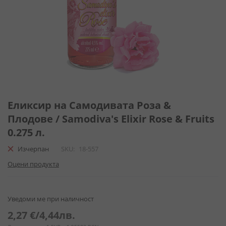
Преминете
към
Еликсир на Самодивата Роза &
началото
Плодове / Samodiva's Elixir Rose & Fruits
на
0.275 л.
галерия
със
Изчерпан
SKU
18-557
снимки
Оцени продукта
Уведоми ме при наличност
2,27 €
/
4,44лв.