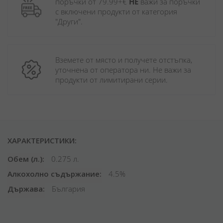
поръчки от 79.99+€ 
НЕ
 важи за поръчки 
с включени продукти от категория 
"Други". 
Вземете от място и получете отстъпка, 
уточнена от оператора ни. Не важи за 
продукти от лимитирани серии.
ХАРАКТЕРИСТИКИ:
Обем (л.)
0.275 л.
Алкохолно съдържание
4.5%
Държава
България