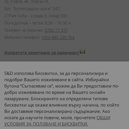
гр. София, жк. Левски В,
бул. “Ботевградско шосе” 247,
CTPark Sofia – сграда 3, склад 303
Понеделник – петък: 8:30 – 16:30 ч.
Телефон за поръчки:
0700 17 377
Мобилен телефон:
+359 889 220 764
Изпратете запитване за наличност
Начини на плащане:
S&D използва бисквитки, за да персонализира и
подобри Вашето изживяване в сайта. Избирайки
бутона “Съгласявам се”, можем да Ви предоставим по-
добро изживяване по време на Вашето онлайн
пазаруване. Блокирането на определени типове
Доставка до адрес с:
бисквитки ще окаже влияние върху начина, по който
Ви доставяме персонализирано съдържание. Ако
 или 
наш транспорт
искате да научите повече, моля, прочетете
ОБЩИ
УСЛОВИЯ ЗА ПОЛЗВАНЕ И БИСКВИТКИ.