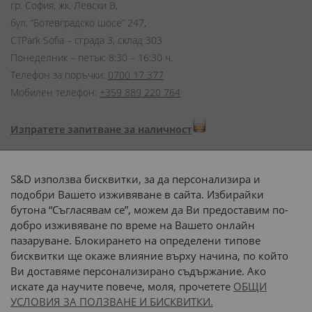
гр. София, жк. Левски В,
бул. “Ботевградско шосе” 247,
CTPark Sofia – сграда 3, склад 303
Понеделник – петък: 8:30 – 16:30 ч.
Телефон за поръчки:
0700 17 377
Мобилен телефон:
+359 889 220 764
Изпратете запитване за наличност
Начини на плащане:
S&D използва бисквитки, за да персонализира и
подобри Вашето изживяване в сайта. Избирайки
бутона “Съгласявам се”, можем да Ви предоставим по-
добро изживяване по време на Вашето онлайн
пазаруване. Блокирането на определени типове
Доставка до адрес с:
бисквитки ще окаже влияние върху начина, по който
Ви доставяме персонализирано съдържание. Ако
 или 
наш транспорт
искате да научите повече, моля, прочетете
ОБЩИ
УСЛОВИЯ ЗА ПОЛЗВАНЕ И БИСКВИТКИ.