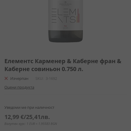
Преминете
към
Елементс Карменер & Каберне фран &
началото
Каберне совиньон 0.750 л.
на
галерия
Изчерпан
SKU
3-1692
със
Оцени продукта
снимки
Уведоми ме при наличност
12,99 €
/
25,41лв.
Валутен курс: 1 EUR = 1.95583 BGN