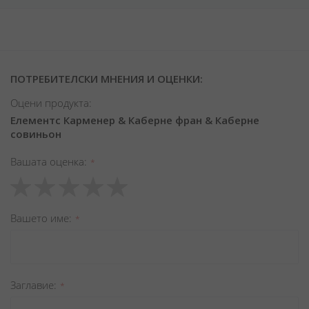
ПОТРЕБИТЕЛСКИ МНЕНИЯ И ОЦЕНКИ:
Оцени продукта:
Елементс Карменер & Каберне фран & Каберне
совиньон
Вашата оценка
1
2
3
4
5
star
stars
stars
stars
stars
Вашето име
Заглавиe