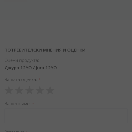
ПОТРЕБИТЕЛСКИ МНЕНИЯ И ОЦЕНКИ:
Оцени продукта:
Джура 12YO / Jura 12YO
Вашата оценка
1
2
3
4
5
star
stars
stars
stars
stars
Вашето име