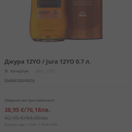
Преминете
към
Джура 12YO / Jura 12YO 0.7 л.
началото
Изчерпан
SKU
1713
на
галерия
Оцени продукта
със
снимки
Уведоми ме при наличност
Специална
38,95 €
/
76,18лв.
цена
42,95 €
/
84,00лв.
Валутен курс: 1 EUR = 1.95583 BGN