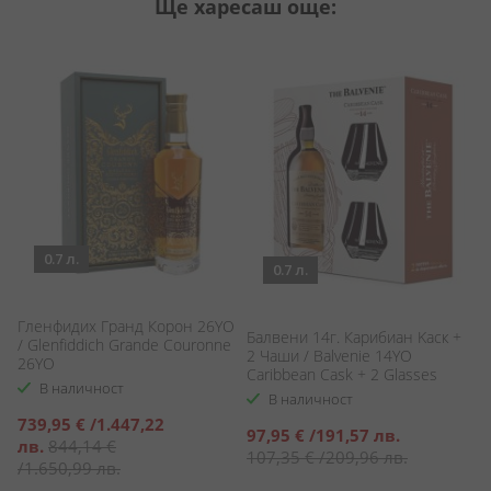
Ще харесаш още:
0.7 л.
0.7 л.
Гленфидих Гранд Корон 26YO
Балвени 14г. Карибиан Kаск +
К
/ Glenfiddich Grande Couronne
2 Чаши / Balvenie 14YO
Co
26YO
Caribbean Cask + 2 Glasses
В наличност
В наличност
Специална
739,95 €
/
1.447,22
Специална
С
97,95 €
/
191,57 лв.
3
цена
лв.
844,14 €
цена
ц
107,35 €
/
209,96 лв.
4
/
1.650,99 лв.