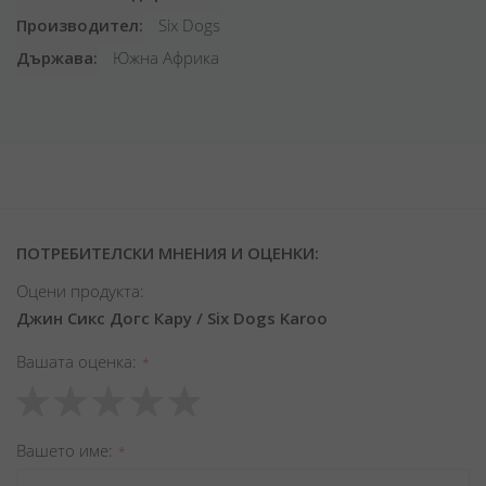
Производител
Six Dogs
Държава
Южна Африка
ПОТРЕБИТЕЛСКИ МНЕНИЯ И ОЦЕНКИ:
Оцени продукта:
Джин Сикс Догс Кару / Six Dogs Karoo
Вашата оценка
1
2
3
4
5
star
stars
stars
stars
stars
Вашето име