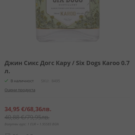
Преминете
към
Джин Сикс Догс Кару / Six Dogs Karoo 0.7
началото
л.
на
галерия
В наличност
SKU
8495
със
Оцени продукта
снимки
Специална
34,95 €
/
68,36лв.
цена
40,88 €
/
79,95лв.
Валутен курс: 1 EUR = 1.95583 BGN