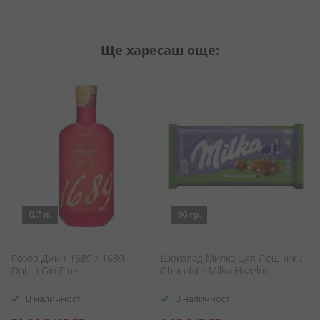
Ще харесаш още:
0.7 л.
90 гр.
/
Розов Джин 1689 / 1689
Шоколад Милка Цял Лешник /
Л
Dutch Gin Pink
Chocolate Milka Hazelnut
Ma
Li
В наличност
В наличност