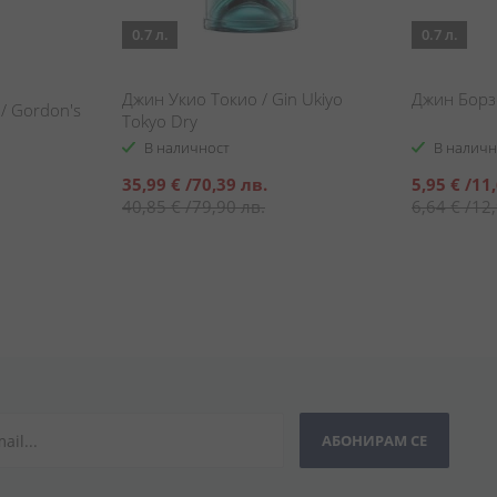
0.7 л.
0.7 л.
Джин Укио Токио / Gin Ukiyo
Джин Борзо
/ Gordon's
Tokyo Dry
В наличност
В наличн
Специална
Специална
35,99 €
/
70,39 лв.
5,95 €
/
11,
цена
цена
40,85 €
/
79,90 лв.
6,64 €
/
12,
АБОНИРАМ СЕ