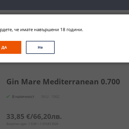
вка за цялата страна при поръчки на алкохол над 
79,99 € / 156
рдете, че имате навършени 18 години.
ЗА ПОДАРЪК
ПРОМО
СПЕЦИАЛНИ ПРЕДЛОЖЕНИЯ
МАРКИ
ДА
Не
ейниън / Gin Mare Mediterranean
Gin Mare Mediterranean 0.700
В наличност
SKU
1062
33,85 €
/
66,20лв.
Валутен курс: 1 EUR = 1.95583 BGN