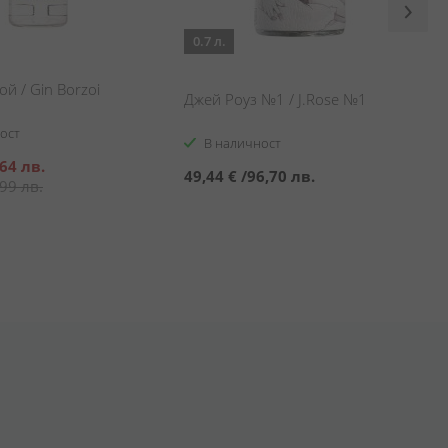
0.7 л.
й / Gin Borzoi
Джей Роуз №1 / J.Rose №1
ост
В наличност
64 лв.
49,44 €
/
96,70 лв.
99 лв.