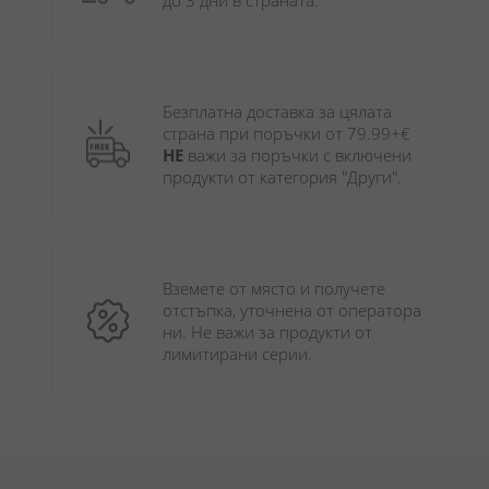
до 3 дни в страната.
Безплатна доставка за цялата 
страна при поръчки от 79.99+€ 
НЕ
 важи за поръчки с включени 
продукти от категория "Други". 
Вземете от място и получете 
отстъпка, уточнена от оператора 
ни. Не важи за продукти от 
лимитирани серии.