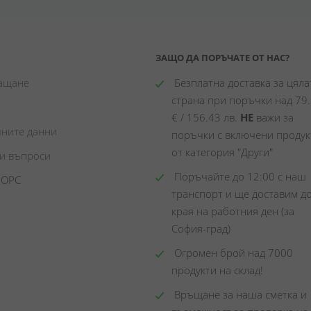
ЗАЩО ДА ПОРЪЧАТЕ ОТ НАС?
лащане
 Безплатна доставка за цялат
страна при поръчки над 79.
€ / 156.43 лв. 
НЕ
 важи за 
чните данни
поръчки с включени продукт
от категория "Други"
ни въпроси
 Поръчайте до 12:00 с наш 
 ОРС
транспорт и ще доставим до
края на работния ден (за 
София-град)
 Огромен брой над 7000 
продукти на склад! 
 Връщане за наша сметка и 