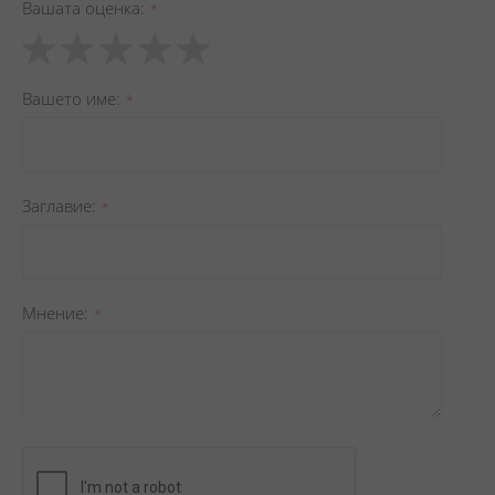
Вашата оценка
1
2
3
4
5
star
stars
stars
stars
stars
Вашето име
Заглавиe
Мнение