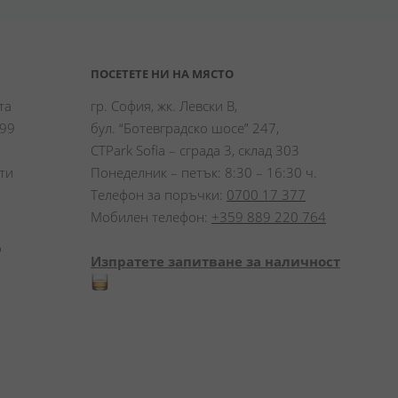
ПОСЕТЕТЕ НИ НА МЯСТО
а 
гр. София, жк. Левски В,
99 
бул. “Ботевградско шосе” 247,
CTPark Sofia – сграда 3, склад 303
и 
Понеделник – петък: 8:30 – 16:30 ч.
Телефон за поръчки:
0700 17 377
Мобилен телефон:
+359 889 220 764
 
Изпратете запитване за наличност