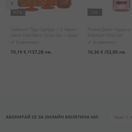
0.7 л.
1 л.
Сайлънт Пуул Цитрус + 2 Чаши /
Розов Джин Гордънс 
Silent Pool Rare Citrus Gin + Glass
Premium Pink Gin
Set
В наличност
В наличност
70,19 €
/
137,28 лв.
16,36 €
/
32,00 лв.
АБОНИРАЙ СЕ ЗА ОНЛАЙН БЮЛЕТИНА НИ: