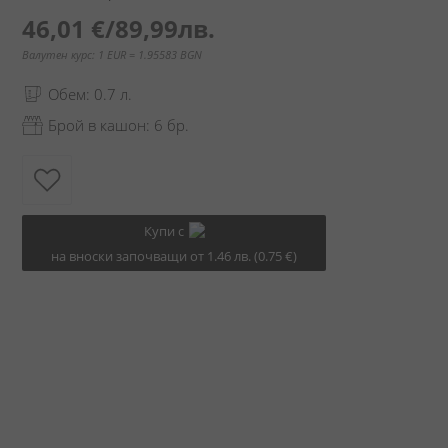
46,01 €
/
89,99лв.
Валутен курс: 1 EUR = 1.95583 BGN
Обем: 0.7 л.
Брой в кашон: 6 бр.
Купи с
на вноски започващи от 1.46 лв. (0.75 €)