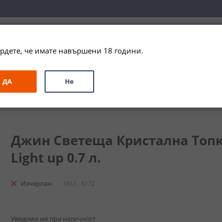
вка за цялата страна при поръчки на алкохол над 
79,99 € / 156
рдете, че имате навършени 18 години.
ЗА ПОДАРЪК
ПРОМО
СПЕЦИАЛНИ ПРЕДЛОЖЕНИЯ
МАРКИ
ДА
Не
на Топка / Crystal Ball Botanical Gin Light up
Джин Светеща Кристална Топка /
Light up 0.7 л.
Изчерпан
SKU
8172
Уведоми ме при наличност