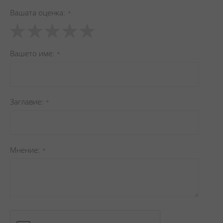
Вашата оценка
1
2
3
4
5
star
stars
stars
stars
stars
Вашето име
Заглавиe
Мнение