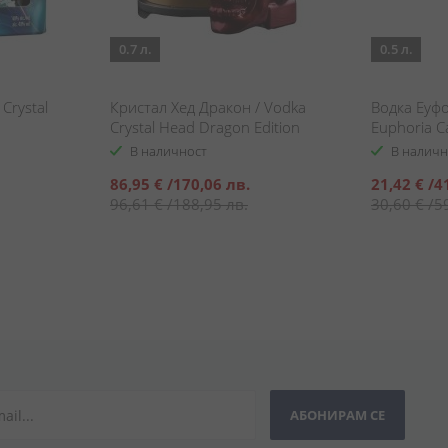
0.7 л.
0.5 л.
Crystal
Кристал Хед Дракон / Vodka
Водка Еуфо
Crystal Head Dragon Edition
Euphoria C
В наличност
В наличн
Специална
Специална
86,95 €
/
170,06 лв.
21,42 €
/
4
цена
цена
96,61 €
/
188,95 лв.
30,60 €
/
5
АБОНИРАМ СЕ