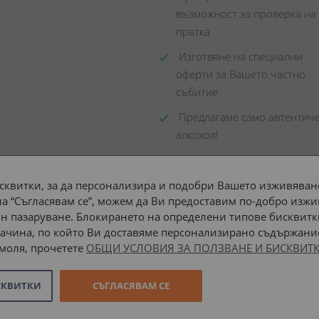
възможност за проверка на 
пратка
 Изготвяне на специални 
оферти за Вашето частно 
събитие
 Предлагаме само автентиче
алкохол!
сквитки, за да персонализира и подобри Вашето изживяване
а “Съгласявам се”, можем да Ви предоставим по-добро изжи
Доставка до адрес с:
н пазаруване. Блокирането на определени типове бисквитк
ачина, по който Ви доставяме персонализирано съдържание
 моля, прочетете
ОБЩИ УСЛОВИЯ ЗА ПОЛЗВАНЕ И БИСКВИТК
СКВИТКИ
СЪГЛАСЯВАМ СЕ
Онлайн магазин от
Stenik