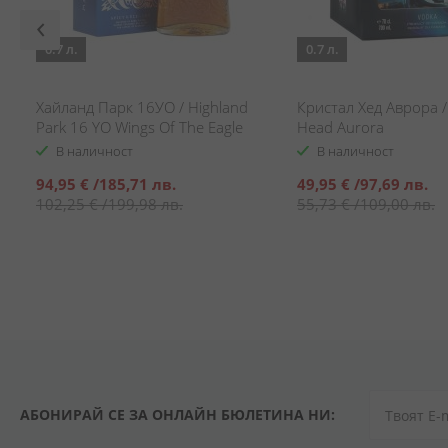
0.7 л.
0.7 л.
Хайланд Парк 16УО / Highland
Кристал Хед Аврора / 
Park 16 YO Wings Of The Eagle
Head Aurora
В наличност
В наличност
Специална
Специална
94,95 €
/
185,71 лв.
49,95 €
/
97,69 лв.
цена
цена
102,25 €
/
199,98 лв.
55,73 €
/
109,00 лв.
АБОНИРАЙ СЕ ЗА ОНЛАЙН БЮЛЕТИНА НИ: