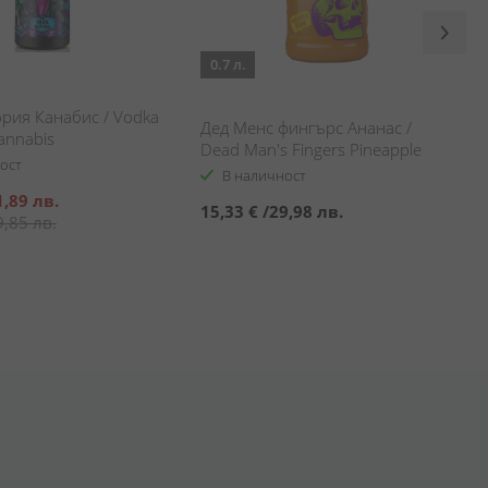
0.7 л.
рия Канабис / Vodka
Дед Менс фингърс Ананас /
annabis
Dead Man's Fingers Pineapple
ост
В наличност
1,89 лв.
15,33 €
/
29,98 лв.
9,85 лв.