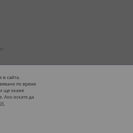
н 
 в сайта.
вяване по време
 или 
наш транспорт
и ще окаже
. Ако искате да
Последвайте ни:
И.