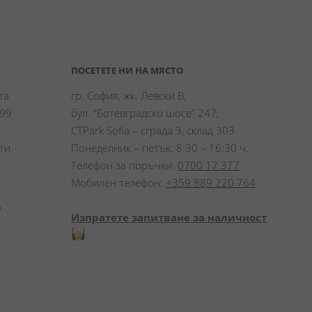
ПОСЕТЕТЕ НИ НА МЯСТО
а 
гр. София, жк. Левски В,
99 
бул. “Ботевградско шосе” 247,
CTPark Sofia – сграда 3, склад 303
и 
Понеделник – петък: 8:30 – 16:30 ч.
Телефон за поръчки:
0700 17 377
Мобилен телефон:
+359 889 220 764
 
Изпратете запитване за наличност