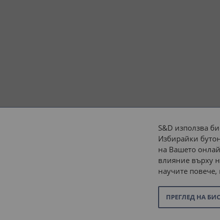
S&D използва би
Избирайки бутон
Начини на плащане:
на Вашето онлай
влияние върху н
научите повече,
ПРЕГЛЕД НА БИ
© 2026 “С и Д Комерсиал” ООД. Всички права запазени.