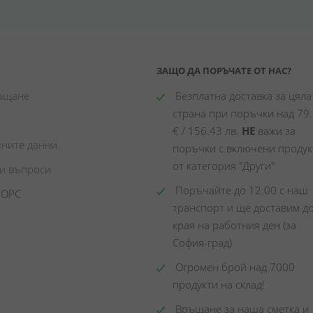
ЗАЩО ДА ПОРЪЧАТЕ ОТ НАС?
лащане
 Безплатна доставка за цялат
страна при поръчки над 79.
€ / 156.43 лв. 
НЕ
 важи за 
чните данни
поръчки с включени продукт
от категория "Други"
ни въпроси
 Поръчайте до 12:00 с наш 
 ОРС
транспорт и ще доставим до
края на работния ден (за 
София-град)
 Огромен брой над 7000 
продукти на склад! 
 Връщане за наша сметка и 