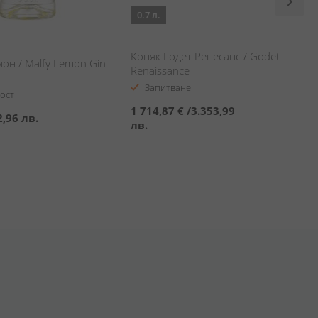
0.7 л.
Коняк Годет Ренесанс / Godet
он / Malfy Lemon Gin
Renaissance
Запитване
ост
1 714,87 €
/
3.353,99
2,96 лв.
лв.