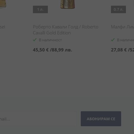
1 л.
0.7 л.
sei
Роберто Кавали Голд / Roberto
Малфи Лим
Cavalli Gold Edition
В наличност
В наличн
45,50 €
/
88,99 лв.
27,08 €
/
5
АБОНИРАМ СЕ