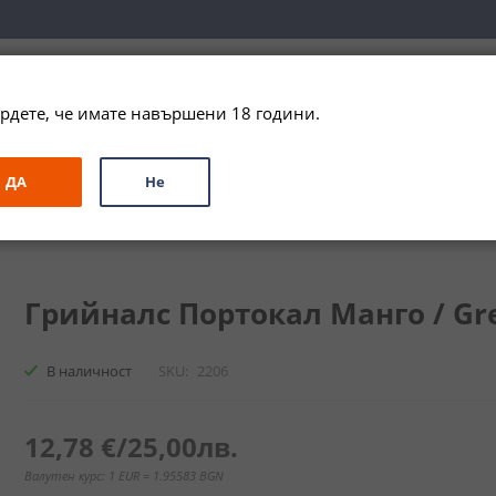
вка за цялата страна при поръчки на алкохол над 
79,99 € / 156
рдете, че имате навършени 18 години.
ЗА ПОДАРЪК
ПРОМО
СПЕЦИАЛНИ ПРЕДЛОЖЕНИЯ
МАРКИ
ДА
Не
анго / Greenall's Orange Fig
Грийналс Портокал Манго / Green
В наличност
SKU
2206
12,78 €
/
25,00лв.
Валутен курс: 1 EUR = 1.95583 BGN