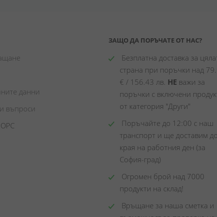
ЗАЩО ДА ПОРЪЧАТЕ ОТ НАС?
лащане
 Безплатна доставка за цялат
страна при поръчки над 79.
€ / 156.43 лв. 
НЕ
 важи за 
чните данни
поръчки с включени продукт
от категория "Други"
ни въпроси
 Поръчайте до 12:00 с наш 
 ОРС
транспорт и ще доставим до
края на работния ден (за 
София-град)
 Огромен брой над 7000 
продукти на склад! 
 Връщане за наша сметка и 