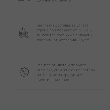
до 3 дни в страната.
Безплатна доставка за цялата 
страна при поръчки от 79.99+€ 
НЕ
 важи за поръчки с включени 
продукти от категория "Други". 
Вземете от място и получете 
отстъпка, уточнена от оператора 
ни. Не важи за продукти от 
лимитирани серии.