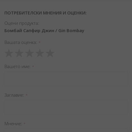
ПОТРЕБИТЕЛСКИ МНЕНИЯ И ОЦЕНКИ:
Оцени продукта:
Бомбай Сапфир Джин / Gin Bombay
Вашата оценка
1
2
3
4
5
star
stars
stars
stars
stars
Вашето име
Заглавиe
Мнение