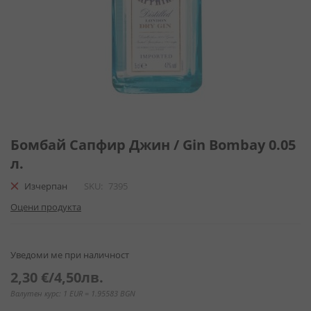
Преминете
към
Бомбай Сапфир Джин / Gin Bombay 0.05
началото
л.
на
галерия
Изчерпан
SKU
7395
със
Оцени продукта
снимки
Уведоми ме при наличност
2,30 €
/
4,50лв.
Валутен курс: 1 EUR = 1.95583 BGN