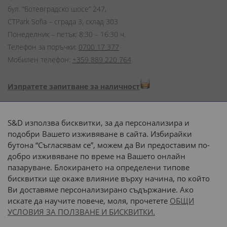
бул. “Ботевградско шосе” 247,
CTPark Sofia – сграда 3, склад 303
Понеделник – петък: 8:30 – 16:30 ч.
Телефон за поръчки:
0700 17 377
Мобилен телефон:
+359 889 220 764
Изпратете запитване за наличност
Начини на плащане:
S&D използва бисквитки, за да персонализира и
подобри Вашето изживяване в сайта. Избирайки
бутона “Съгласявам се”, можем да Ви предоставим по-
добро изживяване по време на Вашето онлайн
пазаруване. Блокирането на определени типове
Доставка до адрес с:
бисквитки ще окаже влияние върху начина, по който
Ви доставяме персонализирано съдържание. Ако
 или 
наш транспорт
искате да научите повече, моля, прочетете
ОБЩИ
УСЛОВИЯ ЗА ПОЛЗВАНЕ И БИСКВИТКИ.
Последвайте ни: