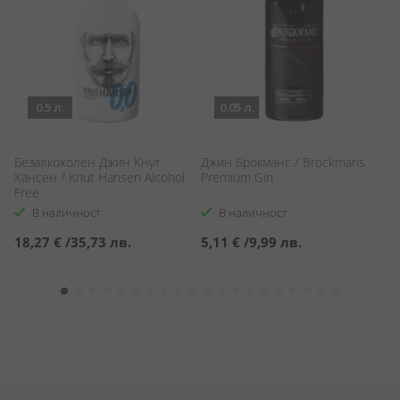
0.5 л.
0.05 л.
Безалкохолен Джин Кнут
Джин Брокманс / Brockmans
Б
Хансен / Knut Hansen Alcohol
Premium Gin
B
Free
В наличност
В наличност
18,27 €
/
35,73 лв.
5,11 €
/
9,99 лв.
2