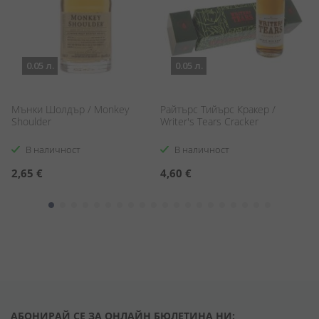
0.05 л.
0.05 л.
Мънки Шолдър / Monkey
Райтърс Тийърс Кракер /
Р
Shoulder
Writer's Tears Cracker
М
Ба
Mo
В наличност
В наличност
Ba
С
2,65 €
4,60 €
6
ц
АБОНИРАЙ СЕ ЗА ОНЛАЙН БЮЛЕТИНА НИ: