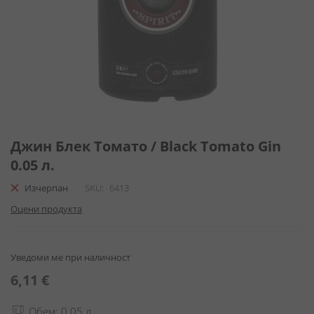
Преминете
към
Джин Блек Томато / Black Tomato Gin
началото
0.05 л.
на
галерия
Изчерпан
SKU
6413
със
Оцени продукта
снимки
Уведоми ме при наличност
6,11 €
Обем: 0.05 л.