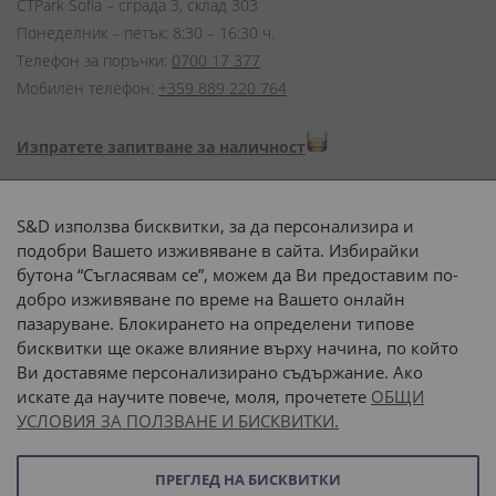
CTPark Sofia – сграда 3, склад 303
Понеделник – петък: 8:30 – 16:30 ч.
Телефон за поръчки:
0700 17 377
Мобилен телефон:
+359 889 220 764
Изпратете запитване за наличност
Начини на плащане:
S&D използва бисквитки, за да персонализира и
подобри Вашето изживяване в сайта. Избирайки
бутона “Съгласявам се”, можем да Ви предоставим по-
добро изживяване по време на Вашето онлайн
пазаруване. Блокирането на определени типове
Доставка до адрес с:
бисквитки ще окаже влияние върху начина, по който
Ви доставяме персонализирано съдържание. Ако
 или 
наш транспорт
искате да научите повече, моля, прочетете
ОБЩИ
УСЛОВИЯ ЗА ПОЛЗВАНЕ И БИСКВИТКИ.
Последвайте ни:
ПРЕГЛЕД НА БИСКВИТКИ