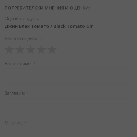
ПОТРЕБИТЕЛСКИ МНЕНИЯ И ОЦЕНКИ:
Оцени продукта:
Джин Блек Томато / Black Tomato Gin
Вашата оценка
1
2
3
4
5
star
stars
stars
stars
stars
Вашето име
Заглавиe
Мнение