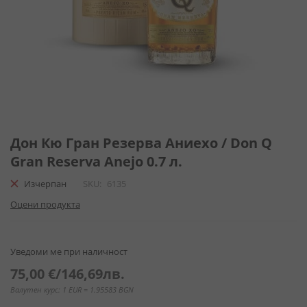
Преминете
към
Дон Кю Гран Резерва Аниехо / Don Q
началото
Gran Reserva Anejo 0.7 л.
на
галерия
Изчерпан
SKU
6135
със
Оцени продукта
снимки
Уведоми ме при наличност
75,00 €
/
146,69лв.
Валутен курс: 1 EUR = 1.95583 BGN