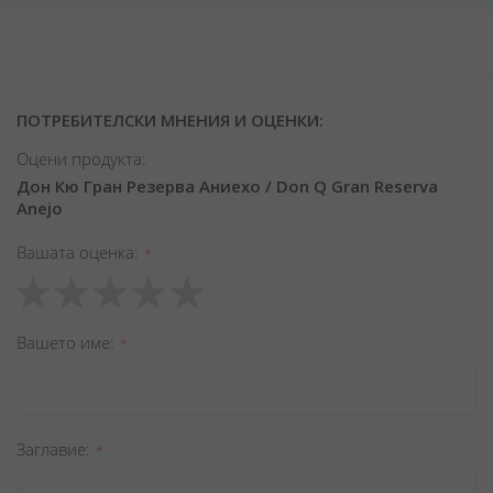
ПОТРЕБИТЕЛСКИ МНЕНИЯ И ОЦЕНКИ:
Оцени продукта:
Дон Кю Гран Резерва Аниехо / Don Q Gran Reserva
Anejo
Вашата оценка
1
2
3
4
5
star
stars
stars
stars
stars
Вашето име
Заглавиe