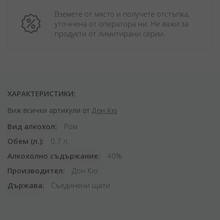
Вземете от място и получете отстъпка, 
уточнена от оператора ни. Не важи за 
продукти от лимитирани серии.
ХАРАКТЕРИСТИКИ:
Виж всички артикули от
Дон Кю
Вид алкохол
Ром
Обем (л.)
0.7 л.
Алкохолно съдържание
40%
Производител
Дон Кю
Държава
Съединени щати