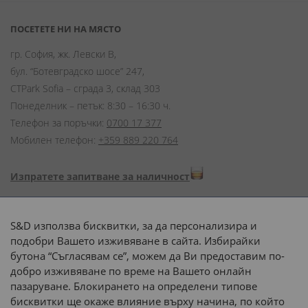
ПОСЕТЕТЕ НИ НА МЯСТО
гр. София, жк. Левски В,
бул. “Ботевградско шосе” 247,
CTPark Sofia – сграда 3, склад 303
Понеделник – петък: 8:30 – 16:30 ч.
Телефон за поръчки:
0700 17 377
Мобилен телефон:
+359 889 220 764
Изпратете запитване за наличност
Начини на плащане:
S&D използва бисквитки, за да персонализира и
подобри Вашето изживяване в сайта. Избирайки
бутона “Съгласявам се”, можем да Ви предоставим по-
добро изживяване по време на Вашето онлайн
пазаруване. Блокирането на определени типове
Доставка до адрес с:
бисквитки ще окаже влияние върху начина, по който