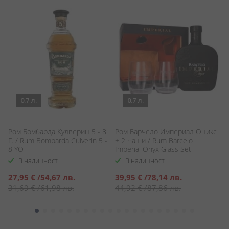
0.7 л.
0.7 л.
Ром Бомбарда Кулверин 5 - 8
Ром Барчело Империал Оникс
Р
Г. / Rum Bombarda Culverin 5 -
+ 2 Чаши / Rum Barcelo
/ 
8 YO
Imperial Onyx Glass Set
В наличност
В наличност
Специална
Специална
27,95 €
/
54,67 лв.
39,95 €
/
78,14 лв.
5
цена
цена
31,69 €
/
61,98 лв.
44,92 €
/
87,86 лв.