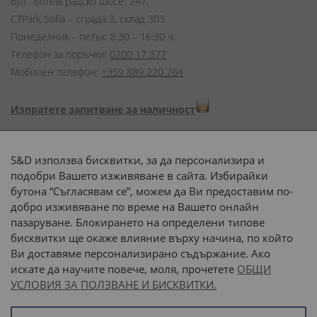
бул. “Ботевградско шосе” 247,
CTPark Sofia – сграда 3, склад 303
Понеделник – петък: 8:30 – 16:30 ч.
Телефон за поръчки:
0700 17 377
Мобилен телефон:
+359 889 220 764
Изпратете запитване за наличност
Начини на плащане:
S&D използва бисквитки, за да персонализира и
подобри Вашето изживяване в сайта. Избирайки
бутона “Съгласявам се”, можем да Ви предоставим по-
добро изживяване по време на Вашето онлайн
пазаруване. Блокирането на определени типове
Доставка до адрес с:
бисквитки ще окаже влияние върху начина, по който
Ви доставяме персонализирано съдържание. Ако
 или 
наш транспорт
искате да научите повече, моля, прочетете
ОБЩИ
УСЛОВИЯ ЗА ПОЛЗВАНЕ И БИСКВИТКИ.
Последвайте ни: