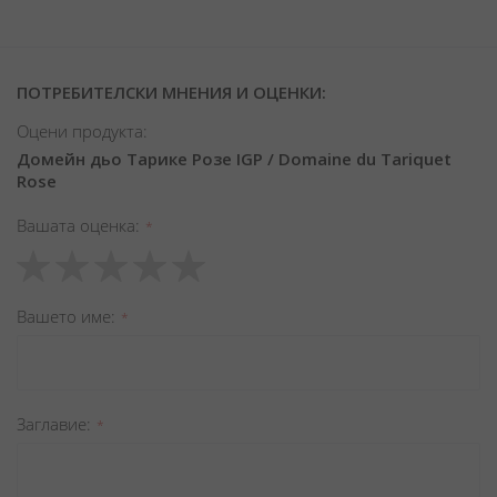
ПОТРЕБИТЕЛСКИ МНЕНИЯ И ОЦЕНКИ:
Оцени продукта:
Домейн дьо Тарике Розе IGP / Domaine du Tariquet
Rose
Вашата оценка
1
2
3
4
5
star
stars
stars
stars
stars
Вашето име
Заглавиe