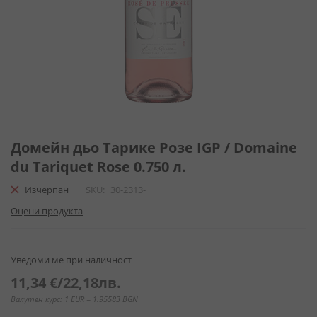
Преминете
към
Домейн дьо Тарике Розе IGP / Domaine
началото
du Tariquet Rose 0.750 л.
на
галерия
Изчерпан
SKU
30-2313-
със
Оцени продукта
снимки
Уведоми ме при наличност
11,34 €
/
22,18лв.
Валутен курс: 1 EUR = 1.95583 BGN