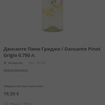
Преминете
към
Дансанте Пино Гриджо / Danzante Pinot
началото
Grigio 0.750 л.
на
галерия
Изчерпан
SKU
30-169
със
Оцени продукта
снимки
Уведоми ме при наличност
19,50 €
Обем: 0.750 л.