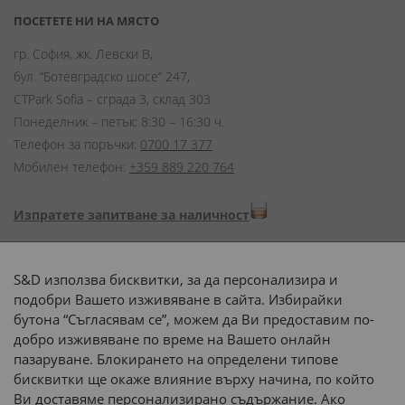
ПОСЕТЕТЕ НИ НА МЯСТО
гр. София, жк. Левски В,
бул. “Ботевградско шосе” 247,
CTPark Sofia – сграда 3, склад 303
Понеделник – петък: 8:30 – 16:30 ч.
Телефон за поръчки:
0700 17 377
Мобилен телефон:
+359 889 220 764
Изпратете запитване за наличност
Начини на плащане:
S&D използва бисквитки, за да персонализира и
подобри Вашето изживяване в сайта. Избирайки
бутона “Съгласявам се”, можем да Ви предоставим по-
добро изживяване по време на Вашето онлайн
пазаруване. Блокирането на определени типове
Доставка до адрес с:
бисквитки ще окаже влияние върху начина, по който
Ви доставяме персонализирано съдържание. Ако
 или 
наш транспорт