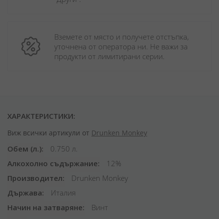
Вземете от място и получете отстъпка, 
уточнена от оператора ни. Не важи за 
продукти от лимитирани серии.
ХАРАКТЕРИСТИКИ:
Виж всички артикули от
Drunken Monkey
Обем (л.)
0.750 л.
Алкохолно съдържание
12%
Производител
Drunken Monkey
Държава
Италия
Начин на затваряне
Винт