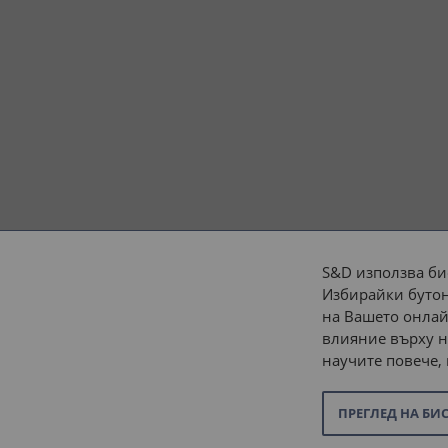
S&D използва би
Избирайки бутон
Начини на плащане:
на Вашето онлай
влияние върху н
научите повече,
ПРЕГЛЕД НА БИ
© 2026 “С и Д Комерсиал” ООД. Всички права запазени.