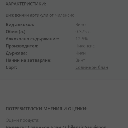
ХАРАКТЕРИСТИКИ:
Виж всички артикули от
Чиленсис
Вид алкохол
Вино
Обем (л.)
0.375 л.
Алкохолно съдържание
12.5%
Производител
Чиленсис
Държава
Чили
Начин на затваряне
Винт
Сорт
Совиньон блан
ПОТРЕБИТЕЛСКИ МНЕНИЯ И ОЦЕНКИ:
Оцени продукта:
Чиленсис Совиньон Блан / Chilensis Sauvignon