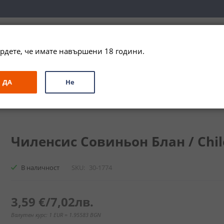
вка за цялата страна при поръчки на алкохол над 
79,99 € / 156
рдете, че имате навършени 18 години.
ЗА ПОДАРЪК
ПРОМО
СПЕЦИАЛНИ ПРЕДЛОЖЕНИЯ
МАРКИ
ДА
Не
ьон Блан / Chilensis Sauvignon blanc
Чиленсис Совиньон Блан / Chile
В наличност
SKU
30-1774
3,59 €
/
7,02лв.
Валутен курс: 1 EUR = 1.95583 BGN