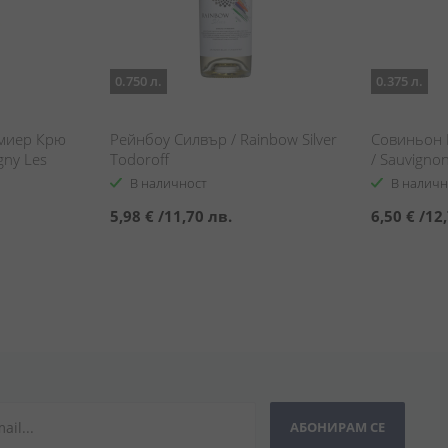
0.750 л.
0.375 л.
миер Крю
Рейнбоу Силвър / Rainbow Silver
Совиньон 
gny Les
Todoroff
/ Sauvignon
nets Blanc
В наличност
В наличн
5,98 €
/
11,70 лв.
6,50 €
/
12,
АБОНИРАМ СЕ