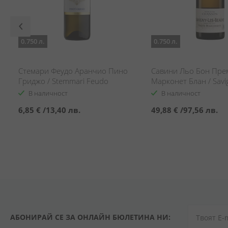
0.750 л.
0.750 л.
Стемари Феудо Аранчио Пино
Савини Льо Бон Пре
Гриджо / Stemmari Feudo
Марконет Блан / Savi
Arancino Pinot Grigio
Beaune Hauts Marcon
В наличност
В наличност
6,85 €
/
13,40 лв.
49,88 €
/
97,56 лв.
АБОНИРАЙ СЕ ЗА ОНЛАЙН БЮЛЕТИНА НИ: