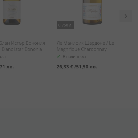
0.750 л.
Блан Истър Бонония
Ле Манифик Шардоне / Le
 Blanc Istar Bononia
Magnifique Chardonnay
ост
В наличност
71 лв.
26,33 €
/
51,50 лв.