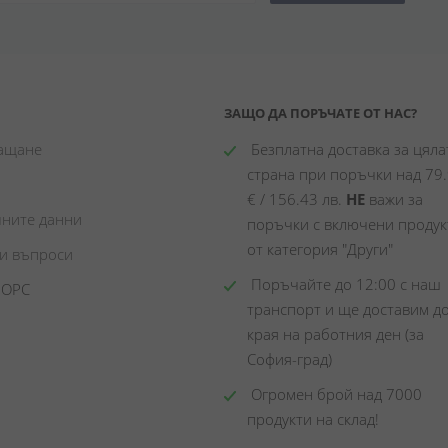
ЗАЩО ДА ПОРЪЧАТЕ ОТ НАС?
лащане
 Безплатна доставка за цялат
страна при поръчки над 79.
€ / 156.43 лв. 
НЕ
 важи за 
чните данни
поръчки с включени продукт
от категория "Други"
ни въпроси
 Поръчайте до 12:00 с наш 
 ОРС
транспорт и ще доставим до
края на работния ден (за 
София-град)
 Огромен брой над 7000 
продукти на склад! 