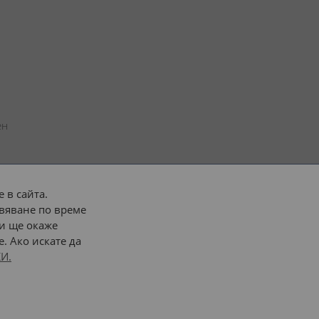
н 
 в сайта.
вяване по време
 или 
наш транспорт
и ще окаже
. Ако искате да
Последвайте ни:
И.