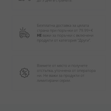
до 3 дни в страната.
Безплатна доставка за цялата 
страна при поръчки от 79.99+€ 
НЕ
 важи за поръчки с включени 
продукти от категория "Други". 
Вземете от място и получете 
отстъпка, уточнена от оператора 
ни. Не важи за продукти от 
лимитирани серии.