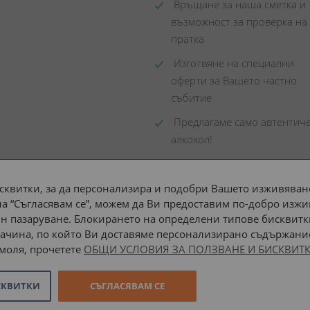
 Връщане за наша сметка и 
възможност за проверка на 
пратка
 Изготвяне на специални 
оферти за Вашето частно 
събитие
 Предлагаме само автентиче
алкохол!
сквитки, за да персонализира и подобри Вашето изживяване
а “Съгласявам се”, можем да Ви предоставим по-добро изжи
Доставка до адрес с:
н пазаруване. Блокирането на определени типове бисквитк
ачина, по който Ви доставяме персонализирано съдържание
 моля, прочетете
ОБЩИ УСЛОВИЯ ЗА ПОЛЗВАНЕ И БИСКВИТК
СКВИТКИ
СЪГЛАСЯВАМ СЕ
Онлайн магазин от
Stenik