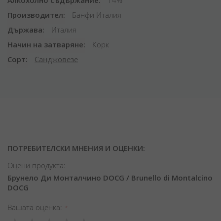
Алкохолно съдържание
14%
Производител
Банфи Италия
Държава
Италия
Начин на затваряне
Корк
Сорт
Санджовезе
ПОТРЕБИТЕЛСКИ МНЕНИЯ И ОЦЕНКИ:
Оцени продукта:
Брунело Ди Монталчино DOCG / Brunello di Montalcino
DOCG
Вашата оценка