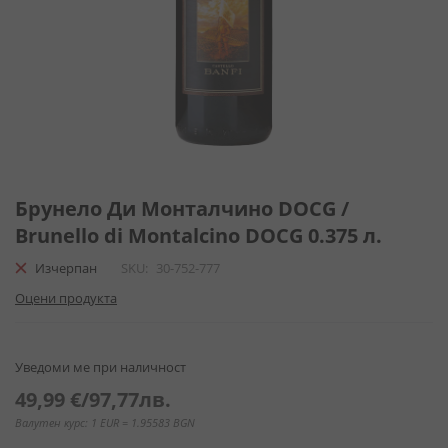
Преминете
към
Брунело Ди Монталчино DOCG /
началото
Brunello di Montalcino DOCG 0.375 л.
на
галерия
Изчерпан
SKU
30-752-777
със
Оцени продукта
снимки
Уведоми ме при наличност
49,99 €
/
97,77лв.
Валутен курс: 1 EUR = 1.95583 BGN