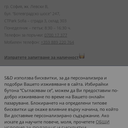
гр. София, жк. Левски В,
бул. “Ботевградско шосе” 247,
CTPark Sofia – сграда 3, склад 303
Понеделник – петък: 8:30 – 16:30 ч.
Телефон за поръчки:
0700 17 377
Мобилен телефон:
+359 889 220 764
Изпратете запитване за наличност
Начини на плащане:
S&D използва бисквитки, за да персонализира и
подобри Вашето изживяване в сайта. Избирайки
бутона “Съгласявам се”, можем да Ви предоставим по-
добро изживяване по време на Вашето онлайн
пазаруване. Блокирането на определени типове
Доставка до адрес с:
бисквитки ще окаже влияние върху начина, по който
Ви доставяме персонализирано съдържание. Ако
 или 
наш транспорт
искате да научите повече, моля, прочетете
ОБЩИ