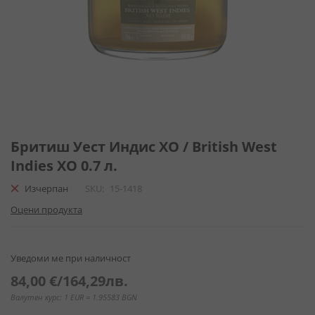
Преминете
към
Бритиш Уест Индис XO / British West
началото
Indies XO 0.7 л.
на
галерия
Изчерпан
SKU
15-1418
със
Оцени продукта
снимки
Уведоми ме при наличност
84,00 €
/
164,29лв.
Валутен курс: 1 EUR = 1.95583 BGN