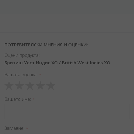
ПОТРЕБИТЕЛСКИ МНЕНИЯ И ОЦЕНКИ:
Оцени продукта:
Бритиш Уест Индис XO / British West Indies XO
Вашата оценка
1
2
3
4
5
star
stars
stars
stars
stars
Вашето име
Заглавиe