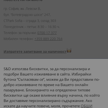
гр. София, жк. Левски В,
бул. “Ботевградско шосе” 247,
CTPark Sofia – сграда 3, склад 303
Понеделник – петък: 8:30 – 16:30 ч.
Телефон за поръчки:
0700 17 377
Мобилен телефон:
+359 889 220 764
Изпратете запитване за наличност
Начини на плащане:
S&D използва бисквитки, за да персонализира и
подобри Вашето изживяване в сайта. Избирайки
бутона “Съгласявам се”, можем да Ви предоставим по-
добро изживяване по време на Вашето онлайн
пазаруване. Блокирането на определени типове
Доставка до адрес с:
бисквитки ще окаже влияние върху начина, по който
Ви доставяме персонализирано съдържание. Ако
 или 
наш транспорт
искате да научите повече, моля, прочетете
ОБЩИ