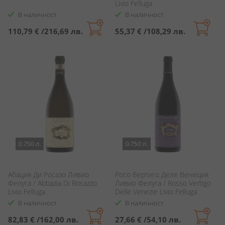
Livio Felluga
В наличност
В наличност
110,79 €
/
216,69 лв.
55,37 €
/
108,29 лв.
0.750 л.
0.750 л.
Абация Ди Росазо Ливио
Росо Вертиго Деле Венеция
Фелуга / Abbazia Di Rosazzo
Ливио Фелуга / Rosso Vertigo
Livio Felluga
Delle Venezie Livio Felluga
В наличност
В наличност
82,83 €
/
162,00 лв.
27,66 €
/
54,10 лв.