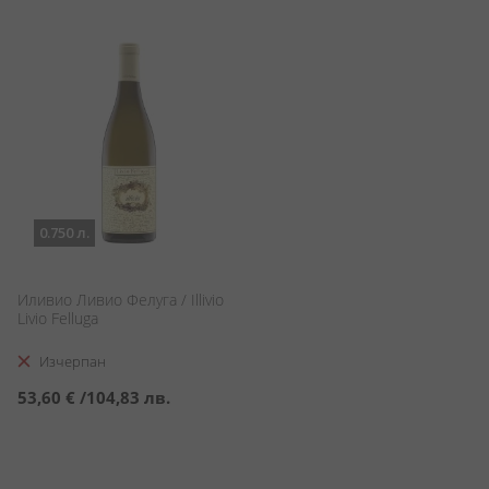
0.750 л.
Иливио Ливио Фелуга / Illivio
Livio Felluga
Изчерпан
53,60 €
/
104,83 лв.