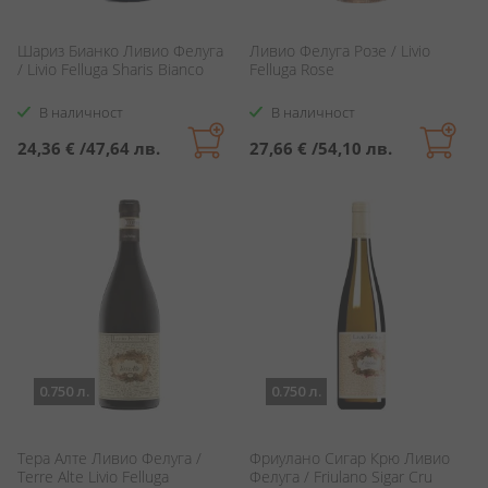
Шариз Бианко Ливио Фелуга
Ливио Фелуга Розе / Livio
/ Livio Felluga Sharis Bianco
Felluga Rose
В наличност
В наличност
24,36 €
/
47,64 лв.
27,66 €
/
54,10 лв.
0.750 л.
0.750 л.
Тера Алте Ливио Фелуга /
Фриулано Сигар Крю Ливио
Terre Alte Livio Felluga
Фелуга / Friulano Sigar Cru