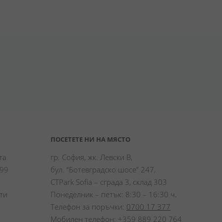
ПОСЕТЕТЕ НИ НА МЯСТО
а 
гр. София, жк. Левски В,
99 
бул. “Ботевградско шосе” 247,
CTPark Sofia – сграда 3, склад 303
и 
Понеделник – петък: 8:30 – 16:30 ч.
Телефон за поръчки:
0700 17 377
Мобилен телефон:
+359 889 220 764