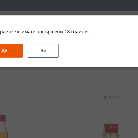
вка за цялата страна при поръчки на алкохол над 
79,99 € / 156
рдете, че имате навършени 18 години.
ЗА ПОДАРЪК
ПРОМО
СПЕЦИАЛНИ ПРЕДЛОЖЕНИЯ
МАРКИ
ДА
Не
3
продукт(а)