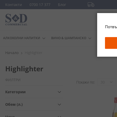
Прескачане
Контакти
0700 17 377
Блог
към
Безплатна доста
съдържанието
повече
Потвъ
АЛКОХОЛНИ НАПИТКИ
ВИНО & ШАМПАНСКО
ДРУГИ
Начало
Highlighter
Highlighter
ФИЛТРИ
Покажи по
Категории
Обем (л.)
Цена