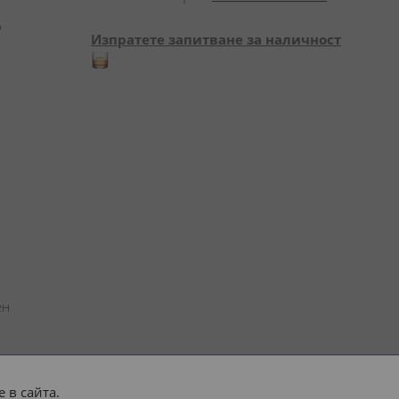
 
Изпратете запитване за наличност
н 
 в сайта.