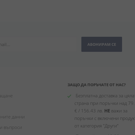
АБОНИРАМ СЕ
ЗАЩО ДА ПОРЪЧАТЕ ОТ НАС?
лащане
 Безплатна доставка за цялат
страна при поръчки над 79.
€ / 156.43 лв. 
НЕ
 важи за 
чните данни
поръчки с включени продукт
от категория "Други"
ни въпроси