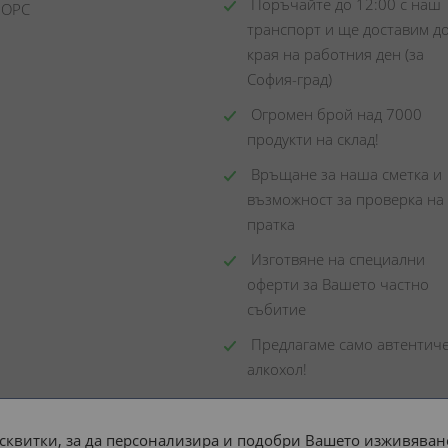
 Поръчайте до 12:00 с наш 
 ОРС
транспорт и ще доставим до
края на работния ден (за 
София-град)
 Огромен брой над 7000 
продукти на склад! 
 Връщане за наша сметка и 
възможност за проверка на 
пратка
 Изготвяне на специални 
оферти за Вашето частно 
събитие
 Предлагаме само автентиче
алкохол!
сквитки, за да персонализира и подобри Вашето изживяване