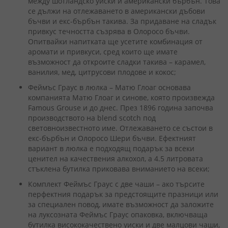
между шотландско уиски и американски бърбън. Това
се дължи на отлежаването в американски дъбови
бъчви и екс-бърбън такива. За придаване на сладък
привкус течността съзрява в Олоросо бъчви.
Опитвайки напитката ще усетите комбинация от
аромати и привкуси, сред които ще имате
възможност да откроите сладки такива – карамел,
ванилия, мед, цитрусови плодове и кокос;
Феймъс Граус в люлка – Матю Глоаг основава
компанията Матю Глоаг и синове, която произвежда
Famous Grouse и до днес. През 1896 година започва
производството на blend scotch под
световноизвестното име. Отлежаването се състои в
екс-бърбън и Олоросо Шери бъчви. Ефектният
вариант в люлка е подходящ подарък за всеки
ценител на качествения алкохол, а 4.5 литровата
стъклена бутилка приковава вниманието на всеки;
Комплект Феймъс Граус с две чаши – ако търсите
перфектния подарък за предстоящите празници или
за специален повод, имате възможност да заложите
на луксозната Феймъс Граус опаковка, включваща
бутилка висококачествено уиски и две малцови чаши,