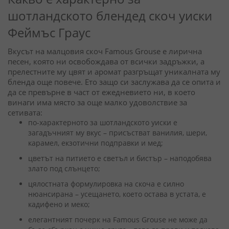
шотландското блендед скоч уиски
Феймъс Граус
Вкусът на малцовия скоч Famous Grouse е лирична
песен, която ни освобождава от всички задръжки, а
прелестните му цвят и аромат разгръщат уникалната му
бленда още повече. Ето защо си заслужава да се опита и
да се превърне в част от ежедневието ни, в което
винаги има място за още малко удоволствие за
сетивата:
по-характерното за шотландското уиски е
загадъчният му вкус – присъстват ванилия, шери,
карамел, екзотични подправки и мед;
цветът на питието е светъл и бистър – наподобява
злато под слънцето;
цялостната формулировка на скоча е силно
нюансирана – усещането, което остава в устата, е
кадифено и меко;
елегантният почерк на Famous Grouse не може да