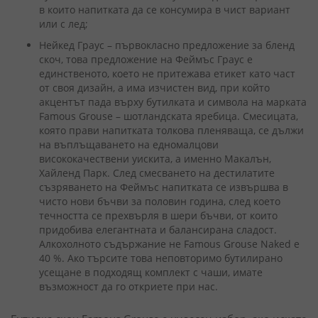
в които напитката да се консумира в чист вариант
или с лед;
Нейкед Граус – първокласно предложение за бленд
скоч, това предложение на Феймъс Граус е
единственото, което не притежава етикет като част
от своя дизайн, а има изчистен вид, при който
акцентът пада върху бутилката и символа на марката
Famous Grouse – шотландската яребица. Смесицата,
която прави напитката толкова пленяваща, се дължи
на въплъщаването на едномалцови
висококачествени уискита, а именно Макалън,
Хайленд Парк. След смесването на дестилатите
съзряването на Феймъс напитката се извършва в
чисто нови бъчви за половин година, след което
течността се прехвърля в шери бъчви, от които
придобива елегантната и балансирана сладост.
Алкохолното съдържание не Famous Grouse Naked е
40 %. Ако търсите това неповторимо бутилирано
усещане в подходящ комплект с чаши, имате
възможност да го откриете при нас.