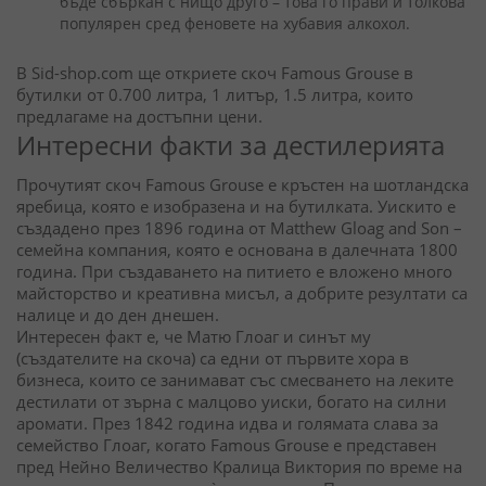
бъде сбъркан с нищо друго – това го прави и толкова
популярен сред феновете на хубавия алкохол.
В Sid-shop.com ще откриете скоч Famous Grouse в
бутилки от 0.700 литра, 1 литър, 1.5 литра, които
предлагаме на достъпни цени.
Интересни факти за дестилерията
Прочутият скоч Famous Grouse е кръстен на шотландска
яребица, която е изобразена и на бутилката. Уискито е
създадено през 1896 година от Matthew Gloag and Son –
семейна компания, която е основана в далечната 1800
година. При създаването на питието е вложено много
майсторство и креативна мисъл, а добрите резултати са
налице и до ден днешен.
Интересен факт е, че Матю Глоаг и синът му
(създателите на скоча) са едни от първите хора в
бизнеса, които се занимават със смесването на леките
дестилати от зърна с малцово уиски, богато на силни
аромати. През 1842 година идва и голямата слава за
семейство Глоаг, когато Famous Grouse е представен
пред Нейно Величество Кралица Виктория по време на