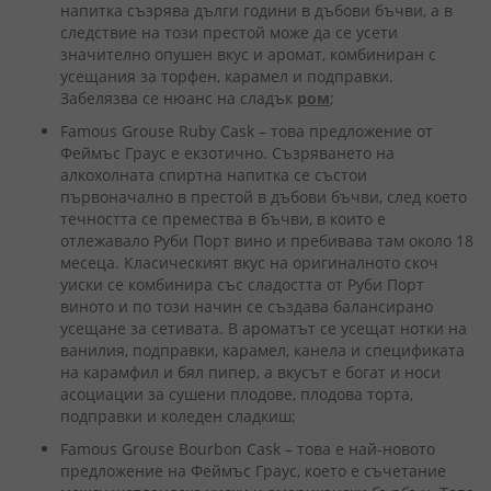
напитка съзрява дълги години в дъбови бъчви, а в
следствие на този престой може да се усети
значително опушен вкус и аромат, комбиниран с
усещания за торфен, карамел и подправки.
Забелязва се нюанс на сладък
ром
;
Famous Grouse Ruby Cask – това предложение от
Феймъс Граус е екзотично. Съзряването на
алкохолната спиртна напитка се състои
първоначално в престой в дъбови бъчви, след което
течността се премества в бъчви, в които е
отлежавало Руби Порт вино и пребивава там около 18
месеца. Класическият вкус на оригиналното скоч
уиски се комбинира със сладостта от Руби Порт
виното и по този начин се създава балансирано
усещане за сетивата. В ароматът се усещат нотки на
ванилия, подправки, карамел, канела и спецификата
на карамфил и бял пипер, а вкусът е богат и носи
асоциации за сушени плодове, плодова торта,
подправки и коледен сладкиш;
Famous Grouse Bourbon Cask – това е най-новото
предложение на Феймъс Граус, което е съчетание