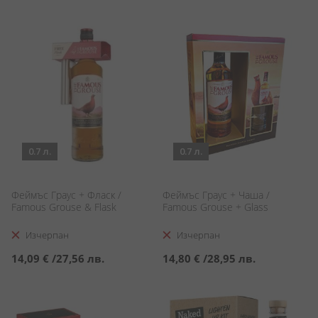
0.7 л.
0.7 л.
Феймъс Граус + Фласк /
Феймъс Граус + Чаша /
Famous Grouse & Flask
Famous Grouse + Glass
Изчерпан
Изчерпан
14,09 €
/
27,56 лв.
14,80 €
/
28,95 лв.