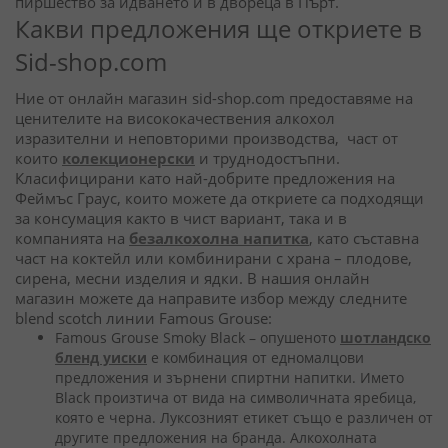
пиршество за идването ѝ в двореца в Пърт.
Какви предложения ще откриете в
Sid-shop.com
Ние от онлайн магазин sid-shop.com предоставяме на
ценителите на висококачествения алкохол
изразителни и неповторими производства, част от
които
колекционерски
и труднодостъпни.
Класифицирани като най-добрите предложения на
Феймъс Граус, които можете да откриете са подходящи
за консумация както в чист вариант, така и в
компанията на
безалкохолна напитка
, като съставна
част на коктейл или комбинирани с храна – плодове,
сирена, месни изделия и ядки. В нашия онлайн
магазин можете да направите избор между следните
blend scotch линии Famous Grouse:
Famous Grouse Smoky Black – опушеното
шотландско
бленд уиски
е комбинация от едномалцови
предложения и зърнени спиртни напитки. Името
Black произтича от вида на символичната яребица,
която е черна. Луксозният етикет също е различен от
другите предложения на бранда. Алкохолната