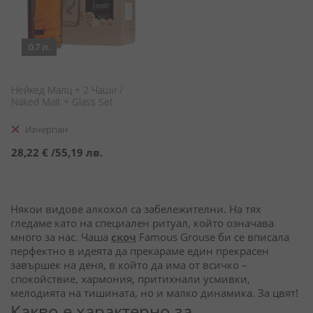
0.7 л.
Нейкeд Малц + 2 Чаши /
Naked Malt + Glass Set
Изчерпан
28,22 €
/
55,19 лв.
Някои видове алкохол са забележителни. На тях
гледаме като на специален ритуал, който означава
много за нас. Чаша
скоч
Famous Grouse би се вписала
перфектно в идеята да прекараме един прекрасен
завършек на деня, в който да има от всичко –
спокойствие, хармония, притихнали усмивки,
мелодията на тишината, но и малко динамика. За цвят!
Какво е характерно за