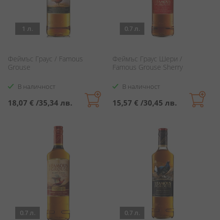
1 л.
0.7 л.
Феймъс Граус / Famous
Феймъс Граус Шери /
Grouse
Famous Grouse Sherry
В наличност
В наличност
18,07 €
/
35,34 лв.
15,57 €
/
30,45 лв.
0.7 л.
0.7 л.