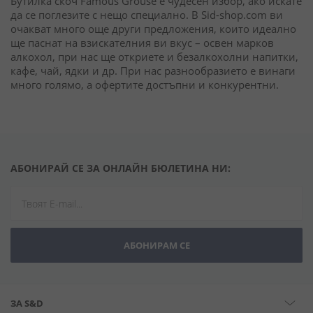
Бутилка скоч Famous Grouse е чудесен избор, ако искате
да се поглезите с нещо специално. В Sid-shop.com ви
очакват много още други предложения, които идеално
ще паснат на взискателния ви вкус – освен марков
алкохол, при нас ще откриете и безалкохолни напитки,
кафе, чай, ядки и др. При нас разнообразието е винаги
много голямо, а офертите достъпни и конкурентни.
АБОНИРАЙ СЕ ЗА ОНЛАЙН БЮЛЕТИНА НИ:
АБОНИРАМ СЕ
ЗА S&D