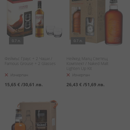
0.7 л.
0.7 л.
Феймъс Граус + 2 Чаши /
Нейкед Малц Светещ
Famous Grouse + 2 Glasses
Комплект / Naked Malt
Lighten Up Kit
Изчерпан
Изчерпан
15,65 €
/
30,61 лв.
26,43 €
/
51,69 лв.