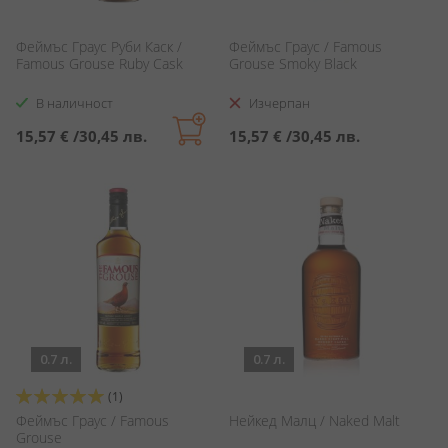
Феймъс Граус Руби Каск /
Феймъс Граус / Famous
Famous Grouse Ruby Cask
Grouse Smoky Black
В наличност
Изчерпан
15,57 €
/
30,45 лв.
15,57 €
/
30,45 лв.
0.7 л.
0.7 л.
Оценка:
(1)
100%
Феймъс Граус / Famous
Нейкед Малц / Naked Malt
Grouse