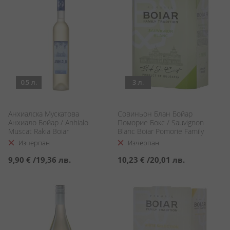
0.5 л.
3 л.
Анхиалска Мускатова
Совиньон Блан Бойар
Анхиало Бойар / Anhialo
Поморие Бокс / Sauvignon
Muscat Rakia Boiar
Blanc Boiar Pomorie Family
Tradition BiB
Изчерпан
Изчерпан
9,90 €
/
19,36 лв.
10,23 €
/
20,01 лв.