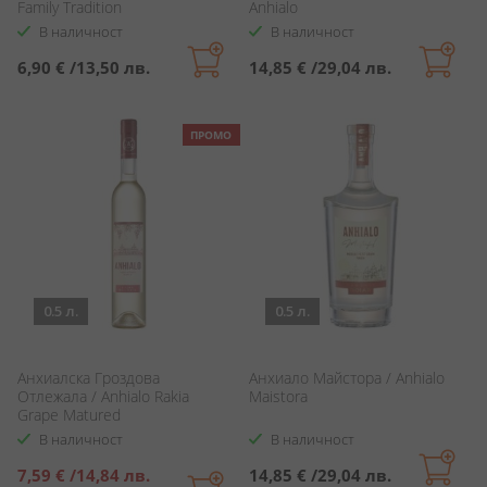
Family Tradition
Anhialo
Gewurztraminer
В наличност
В наличност
6,90 €
/
13,50 лв.
14,85 €
/
29,04 лв.
ПРОМО
0.5 л.
0.5 л.
Анхиалска Гроздова
Анхиало Майстора / Anhialo
Отлежала / Anhialo Rakia
Maistora
Grape Matured
В наличност
В наличност
Специална
7,59 €
/
14,84 лв.
14,85 €
/
29,04 лв.