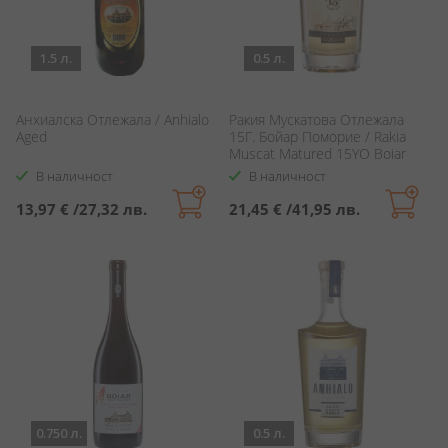
1.5 л.
0.5 л.
Анхиалска Отлежала / Anhialo
Ракия Мускатова Отлежала
Aged
15Г. Бойар Поморие / Rakia
Muscat Matured 15YO Boiar
Pomorie
В наличност
В наличност
13,97 €
/
27,32 лв.
21,45 €
/
41,95 лв.
0.750 л.
0.5 л.