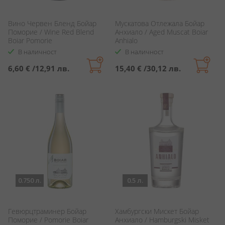
Вино Червен Бленд Бойар
Мускатова Отлежала Бойар
Поморие / Wine Red Blend
Анхиало / Aged Muscat Boiar
Boiar Pomorie
Anhialo
В наличност
В наличност
6,60 €
/
12,91 лв.
15,40 €
/
30,12 лв.
0.750 л.
0.5 л.
Гевюрцтраминер Бойар
Хамбургски Мискет Бойар
Поморие / Pomorie Boiar
Анхиало / Hamburgski Misket