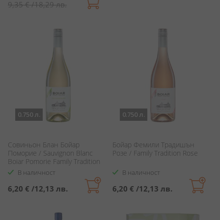
цена
9,35 €
/
18,29 лв.
0.750 л.
0.750 л.
Совиньон Блан Бойар
Бойар Фемили Традишън
Поморие / Sauvignon Blanc
Розе / Family Tradition Rose
Boiar Pomorie Family Tradition
В наличност
В наличност
6,20 €
/
12,13 лв.
6,20 €
/
12,13 лв.