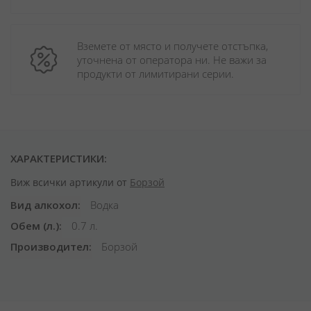
Вземете от място и получете отстъпка, 
уточнена от оператора ни. Не важи за 
продукти от лимитирани серии.
ХАРАКТЕРИСТИКИ:
Виж всички артикули от
Борзой
Вид алкохол
Водка
Обем (л.)
0.7 л.
Производител
Борзой