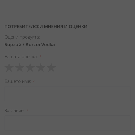
ПОТРЕБИТЕЛСКИ МНЕНИЯ И ОЦЕНКИ:
Оцени продукта:
Борзой / Borzoi Vodka
Вашата оценка
1
2
3
4
5
star
stars
stars
stars
stars
Вашето име
Заглавиe