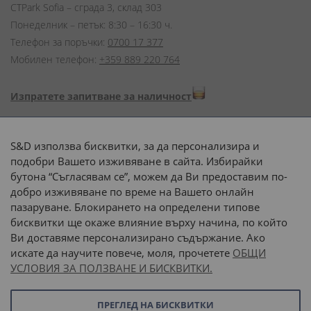
CTPark Sofia – сграда 3, склад 303
Понеделник – петък: 8:30 – 16:30 ч.
Телефон за поръчки:
0700 17 377
Мобилен телефон:
+359 889 220 764
Изпратете запитване за наличност
Начини на плащане:
S&D използва бисквитки, за да персонализира и
подобри Вашето изживяване в сайта. Избирайки
бутона “Съгласявам се”, можем да Ви предоставим по-
добро изживяване по време на Вашето онлайн
пазаруване. Блокирането на определени типове
Доставка до адрес с:
бисквитки ще окаже влияние върху начина, по който
Ви доставяме персонализирано съдържание. Ако
 или 
наш транспорт
искате да научите повече, моля, прочетете
ОБЩИ
УСЛОВИЯ ЗА ПОЛЗВАНЕ И БИСКВИТКИ.
Последвайте ни:
ПРЕГЛЕД НА БИСКВИТКИ